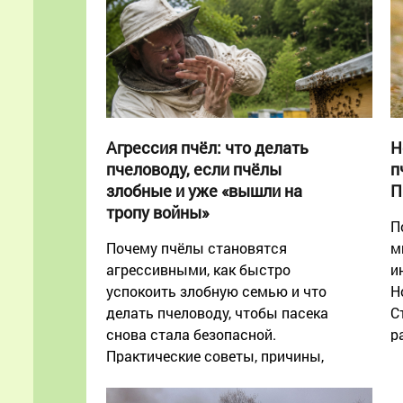
Агрессия пчёл: что делать
Н
пчеловоду, если пчёлы
п
злобные и уже «вышли на
П
тропу войны»
П
Почему пчёлы становятся
м
агрессивными, как быстро
и
успокоить злобную семью и что
Н
делать пчеловоду, чтобы пасека
С
снова стала безопасной.
р
Практические советы, причины,
и
ошибки и профилактика агрессии
пчёл.