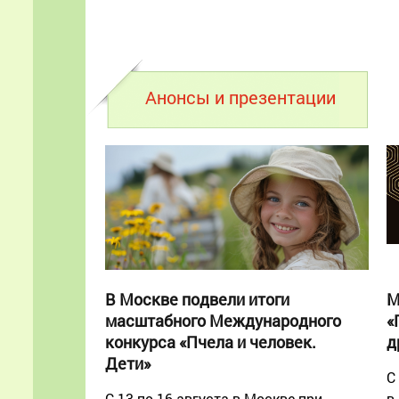
Анонсы и презентации
В Москве подвели итоги
М
масштабного Международного
«
конкурса «Пчела и человек.
д
Дети»
С
С 13 по 16 августа в Москве при
в