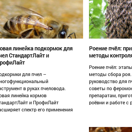
овая линейка подкормок для
Роение пчёл: при
чел СтандартЛайт и
методы контрол
рофиЛайт
Роение пчёл: этапы
одкормки для пчел –
методы сбора роя.
ногофункциональный
руководство для п
нструмент в руках пчеловода.
советы по фером
овая линейка кормов
препаратам, приг
тандартЛайт и ПрофиЛайт
роёвни и работе с
асширяет спектр его применения
настроением пчели
 повышает эффекивность.