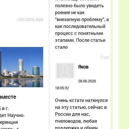
полезно было увидеть
роение не как
“внезапную проблему”, а
—мотреть еще
как последовательный
процесс с понятными
этапами. После статьи
стало
Еще
Яков
28.06.2026
18:05:32
вместе
Очень кстати наткнулся
на эту статью, сейчас в
 в г.
России для нас,
дет Научно-
пчеловодов, любая
ференция
поддержка и обмен
есте». г.