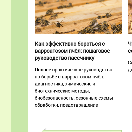
Как эффективно бороться с
Ч
варроатозом пчёл: пошаговое
с
руководство пасечнику
С
Полное практическое руководство
д
по борьбе с варроатозом пчёл:
диагностика, химические и
биотехнические методы,
биобезопасность, сезонные схемы
обработки, предотвращение
резистентности, безопасность
мёда и расплода