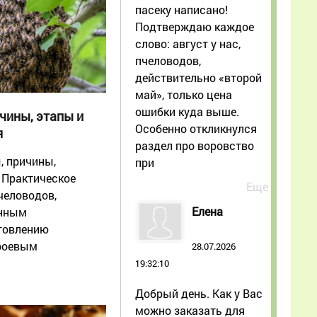
пасеку написано!
Подтверждаю каждое
слово: август у нас,
пчеловодов,
действительно «второй
май», только цена
ошибки куда выше.
чины, этапы и
Особенно откликнулся
я
раздел про воровство
, причины,
при
 Практическое
Еще
человодов,
Елена
онным
отовлению
 роевым
28.07.2026
ных семей.
19:32:10
Добрый день. Как у Вас
можно заказать для