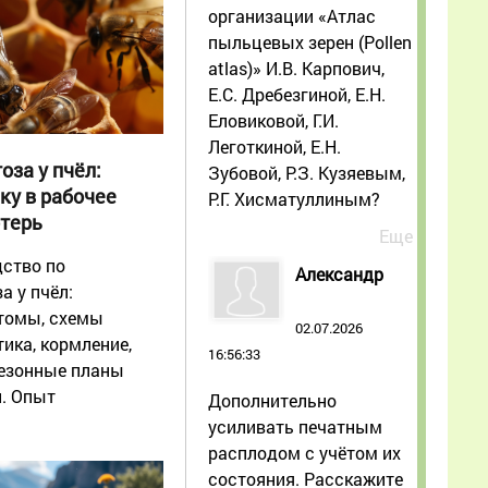
организации «Атлас
пыльцевых зерен (Pollen
atlas)» И.В. Карпович,
Е.С. Дребезгиной, Е.Н.
Еловиковой, Г.И.
Леготкиной, Е.Н.
оза у пчёл:
Зубовой, Р.З. Кузяевым,
ку в рабочее
Р.Г. Хисматуллиным?
отерь
Еще
ство по
Александр
а у пчёл:
птомы, схемы
02.07.2026
ика, кормление,
16:56:33
сезонные планы
. Опыт
Дополнительно
лет.
усиливать печатным
расплодом с учётом их
состояния. Расскажите