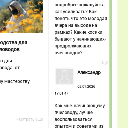
подробнее пожалуйста,
как усиливать? Как
понять что это молодая
вчера на выходе на
рамках? Какие косяки
бывают у начинающих-
одства для
продролжающих
ловодов
пчеловодов?
о для
Еще
овода: от
Александр
у мастерству.
02.07.2026
17:01:47
Как мне, начинающему
пчеловоду, лучше
воспользоваться
—мотреть еще
опытом и советами из