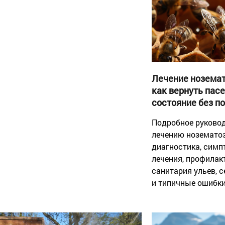
Лечение ноземат
как вернуть пасе
состояние без п
Подробное руковод
лечению нозематоз
диагностика, сим
лечения, профилакт
санитария ульев, 
и типичные ошибки
практики более 40 