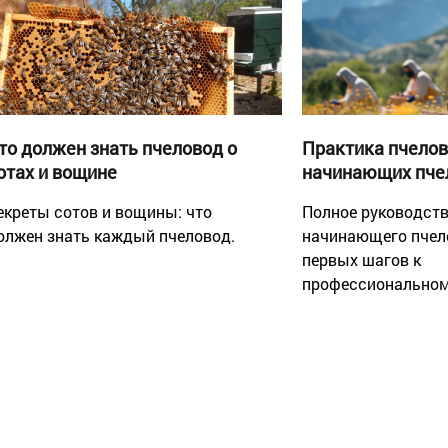
то должен знать пчеловод о
Практика пчелов
отах и вощине
начинающих пче
екреты сотов и вощины: что
Полное руководств
олжен знать каждый пчеловод.
начинающего пчел
первых шагов к
профессиональном