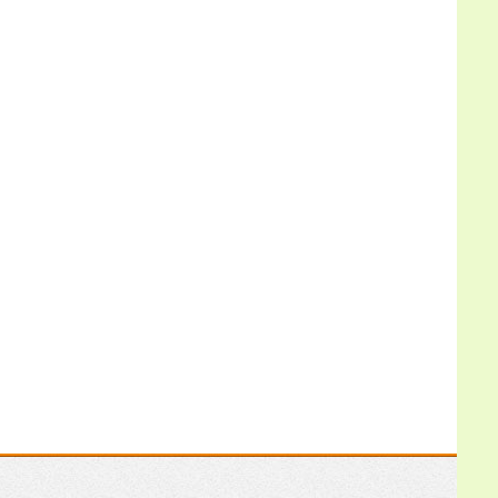
разведение пчёл и
избежать типичных
ошибок?
Еще
Иван Александрович
02.07.2026 19:59:18
Спасибо за
продолжение темы,
прочитал с интересом.
Мне как начинающему
пчеловоду особенно
полезно было увидеть
роение не как