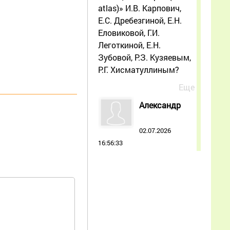
atlas)» И.В. Карпович,
Е.С. Дребезгиной, Е.Н.
Еловиковой, Г.И.
Леготкиной, Е.Н.
Зубовой, Р.З. Кузяевым,
Р.Г. Хисматуллиным?
Еще
Александр
02.07.2026
16:56:33
Дополнительно
усиливать печатным
расплодом с учётом их
состояния. Расскажите
подробнее пожалуйста,
как усиливать? Как