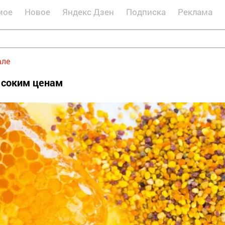
мое
Новое
Яндекс Дзен
Подписка
Реклама
але
ысоким ценам