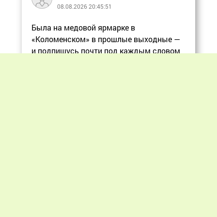
08.08.2026 20:45:51
Была на медовой ярмарке в
«Коломенском» в прошлые выходные —
и подпишусь почти под каждым словом
в статье, ос
Еще
Previous
Next
«Мир пчеловодства» © 2012 - 2026.
При цитировании материалов гиперссылка
на apiworld.ru обязательна.