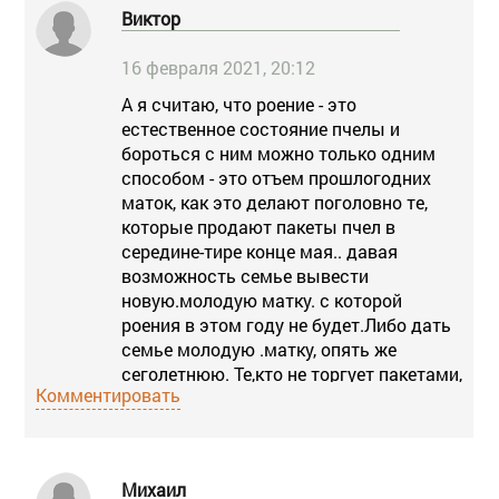
Виктор
16 февраля 2021, 20:12
А я считаю, что роение - это
естественное состояние пчелы и
бороться с ним можно только одним
способом - это отъем прошлогодних
маток, как это делают поголовно те,
которые продают пакеты пчел в
середине-тире конце мая.. давая
возможность семье вывести
новую.молодую матку. с которой
роения в этом году не будет.Либо дать
семье молодую .матку, опять же
сеголетнюю. Те,кто не торгует пакетами,
Комментировать
может исполь зовать отнятую матку с
частью пчел для постоянного
подпитывания силы семье, которрая
выводит новую матку. И перед главным
Михаил
взятком, убедившись, что молодая