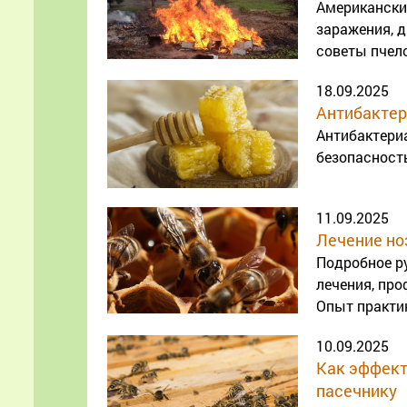
Американский
заражения, д
советы пчел
18.09.2025
Антибактер
Антибактери
безопасность
11.09.2025
Лечение ноз
Подробное р
лечения, про
Опыт практик
10.09.2025
Как эффект
пасечнику