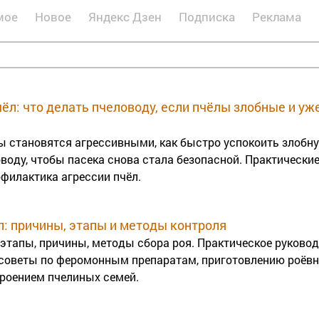
мое
Новое
Яндекс Дзен
Подписка
Реклама
ёл: что делать пчеловоду, если пчёлы злобные и уж
ы становятся агрессивными, как быстро успокоить злобн
воду, чтобы пасека снова стала безопасной. Практические
филактика агрессии пчёл.
л: причины, этапы и методы контроля
 этапы, причины, методы сбора роя. Практическое руково
 советы по феромонным препаратам, приготовлению роёвни
роением пчелиных семей.