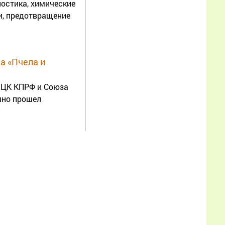
ностика, химические
организации «Атлас
и, предотвращение
пыльцевых зерен (Pollen
atlas)» И.В. Карпович,
Е.С. Дребезгиной, Е.Н.
Еловиковой, Г.И.
а «Пчела и
Леготкиной, Е.Н.
Зубовой, Р.З. Кузяевым,
, ЦК КПРФ и Союза
Р.Г. Хисматуллиным?
шно прошел
Еще
Александр
02.07.2026
16:56:33
Дополнительно
усиливать печатным
расплодом с учётом их
состояния. Расскажите