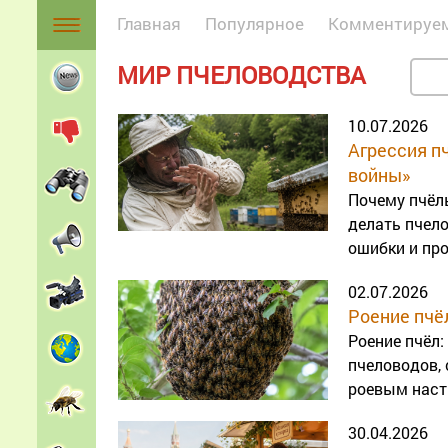
Главная
Популярное
Комментируе
МИР ПЧЕЛОВОДСТВА
10.07.2026
Агрессия пч
войны»
Почему пчёл
делать пчело
ошибки и про
02.07.2026
Роение пчё
Роение пчёл:
пчеловодов,
роевым наст
30.04.2026