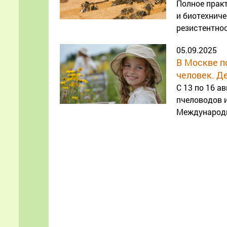
Полное практ
и биотехнич
резистентнос
05.09.2025
В Москве п
человек. Д
С 13 по 16 
пчеловодов 
Международны