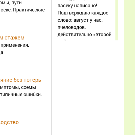
омы, пути
пасеку написано!
асеке. Практические
Подтверждаю каждое
слово: август у нас,
пчеловодов,
действительно «второй
им стажем
май», только цена
 применения,
ошибки куда выше.
да
Особенно откликнулся
раздел про воровство
при
ояние без потерь
Еще
симптомы, схемы
Елена
 типичные ошибки.
28.07.2026
19:32:10
водство
Добрый день. Как у Вас
можно заказать для