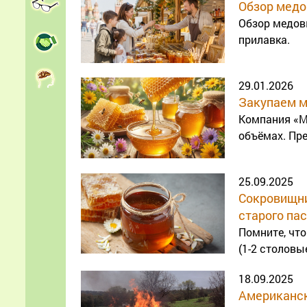
Обзор мед
Обзор медов
прилавка.
29.01.2026
Закупаем м
Компания «Ме
объёмах. Пр
25.09.2025
Сокровищни
старого па
Помните, что
(1-2 столовы
18.09.2025
Американск