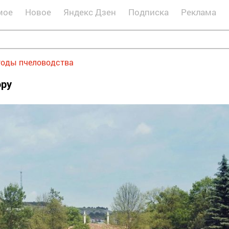
мое
Новое
Яндекс Дзен
Подписка
Реклама
оды пчеловодства
ору