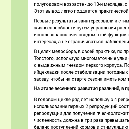
полугодовом возрасте - до 10-и месяцев, 
Этот вывод легко поддается практической
Первые результаты заинтересовали и сти
жизнеспособности путем управления распл
использования пчеловодом этой функции в 
интересах, а не ограничиваться наблюден
В целях медосбора, в своей практике, по 
Толстого, использую многоматочные ульи
с выдвижным гнездом первого корпуса. По
яйцекладки после стабилизации погодных 
засеву, чтобы на старте сезона иметь ком
На этапе весеннего развития различий, в 
В годовом цикле ряд лет использую 4 реп
использование первых 2 репродукций сос
репродукции для получения пчел-долгожите
численность должна в три раза превышат
баланс поступлений кормов и стимуляцию