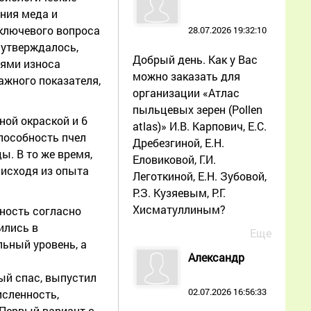
ения меда и
 ключевого вопроса
28.07.2026 19:32:10
 утверждалось,
Добрый день. Как у Вас
иями износа
можно заказать для
ажного показателя,
организации «Атлас
пыльцевых зерен (Pollen
ной окраской и 6
atlas)» И.В. Карпович, Е.С.
пособность пчел
Дребезгиной, Е.Н.
ы. В то же время,
Еловиковой, Г.И.
 исходя из опыта
Леготкиной, Е.Н. Зубовой,
Р.З. Кузяевым, Р.Г.
Хисматуллиным?
ность согласно
ились в
Еще
ьный уровень, а
Александр
ый спас, выпустил
02.07.2026 16:56:33
исленность,
 Первый вариант с