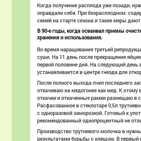
Когда получение расплода уже позади, ну
оправдали себя. При безрасплодном соде
семей на старте сезона и такие меры даю
В 90-е годы, когда осваивал приемы очист
хранения и использования.
Во время наращивания третьей репродукци
суши. На 11 день после прекращения яйце
первой половине дня. На следующий день 
устанавливается в центре гнезда для отко
После полного выхода пчел последнего за
откачиваю на медогонке как мед. К этому
откачки и откаченные рамки размещаю в с
Расфасованное в стеклотаре 0,5л трутнево
с одноразовой заморозкой. Готовый к упот
рекомендованный однопроцентный не отли
Производство трутневого молочка в нужны
результатами борьбы с клещом. В первый 