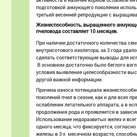
подготовкой зимующего поколения использ
третьей весенней репродукции с выращива
Жизнеспособность, выращенного зимующег
пчеловода составляет 10 месяцев.
При наличии достаточного количества сем
внутрисотового изолятора, за 3 года удал
сделать соответствующие выводы для испо
В основном достаточно было беглого взгл
условия выявления целесообразности высо
другой важной информации.
Причина износа потенциала жизнеспособно
поколений пчел в сезоне, как и для всех п
ослаблении летательного аппарата, а в ис
продолжения рода и проявляется в зависи
Использование недоразвитых желез и всего
одного месяца, что фиксируется, согласн
железы в 3-х месячном возрасте, способны