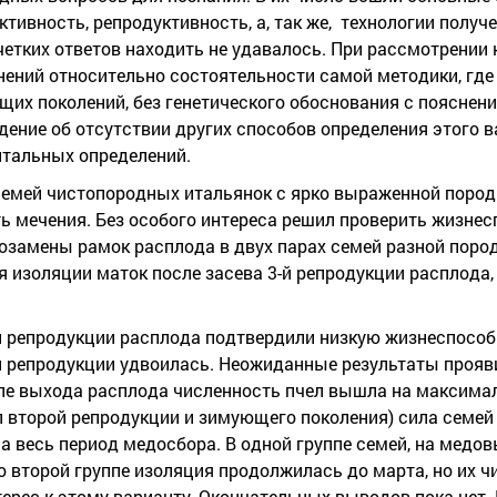
тивность, репродуктивность, а, так же, технологии получ
четких ответов находить не удавалось. При рассмотрении
нений относительно состоятельности самой методики, где
их поколений, без генетического обоснования с пояснен
ение об отсутствии других способов определения этого в
нтальных определений.
семей чистопородных итальянок с ярко выраженной пород
ть мечения. Без особого интереса решил проверить жизнес
озамены рамок расплода в двух парах семей разной пород
я изоляции маток после засева 3-й репродукции расплода,
й репродукции расплода подтвердили низкую жизнеспособ
й репродукции удвоилась. Неожиданные результаты прояв
ле выхода расплода численность пчел вышла на максимал
ел второй репродукции и зимующего поколения) сила семей
а весь период медосбора. В одной группе семей, на медов
 второй группе изоляция продолжилась до марта, но их ч
ерес к этому варианту. Окончательных выводов пока нет.