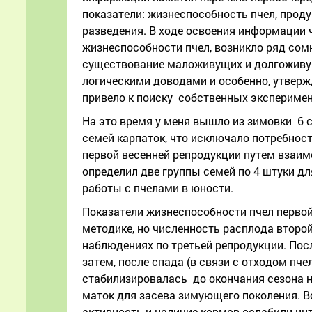
показатели: жизнеспособность пчел, продук
разведения. В ходе освоения информации 
жизнеспособности пчел, возникло ряд сом
существование маложивущих и долгоживущ
логическими доводами и особенно, утвержд
привело к поиску собственных экспериме
На это время у меня вышло из зимовки 6 
семей карпаток, что исключало потребнос
первой весенней репродукции путем взаим
определил две группы семей по 4 штуки дл
работы с пчелами в юности.
Показатели жизнеспособности пчел перво
методике, но численность расплода второ
наблюдениях по третьей репродукции. Пос
затем, после спада (в связи с отходом пч
стабилизировалась до окончания сезона н
маток для засева зимующего поколения. Во
активность и наличие кормов ослабили инт