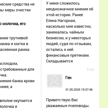
У меня сложилось
ческие средства не
неоднозначное мнение об
ны меры очистки
этой истории. Ранее
Елена Нагорная,
 молочка, его
насколько мне известно,
занималась чайным
бизнесом, и у некоторых
амке трутневой
людей, судя по отзывам,
амка и матка в
остались к ней
засеянная рамка
финансовые претензии.
Складывается
асплодом,
Еще
востребованные для
чка.
Ген
анения банка крови
нике, а
31.05.2026 19:37:46
Приветствую Вас
 вполне окупается
уважаемые пчеловоды.
молочка и