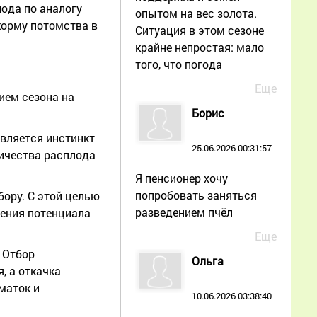
ода по аналогу
опытом на вес золота.
корму потомства в
Ситуация в этом сезоне
крайне непростая: мало
того, что погода
Еще
ием сезона на
Борис
является инстинкт
25.06.2026 00:31:57
ичества расплода
Я пенсионер хочу
попробовать заняться
бору. С этой целью
разведением пчёл
шения потенциала
Еще
 Отбор
Ольга
, а откачка
маток и
10.06.2026 03:38:40