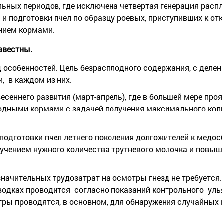
ьных периодов, где исключена четвертая генерация распл
 и подготовки пчел по образцу роевых, приступивших к от
ением кормами.
звестны.
д особенностей. Цель безрасплодного содержания, с делен
, в каждом из них.
есеннего развития (март-апрель), где в большей мере про
одными кормами с задачей получения максимального кол
подготовки пчел летнего поколения долгожителей к медос
лучением нужного количества трутневого молочка и повы
значительных трудозатрат на осмотры гнезд не требуется.
одках проводится согласно показаний контрольного улья
ры проводятся, в основном, для обнаружения случайных 