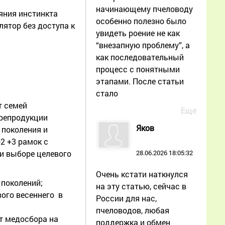
начинающему пчеловоду
яния инстинкта
особенно полезно было
ятор без доступа к
увидеть роение не как
“внезапную проблему”, а
как последовательный
процесс с понятными
этапами. После статьи
стало
т семей
Еще
 репродукции
Яков
 поколения и
2 +3 рамок с
28.06.2026 18:05:32
и выборе целевого
Очень кстати наткнулся
 поколений;
на эту статью, сейчас в
ого весеннего в
России для нас,
пчеловодов, любая
т медосбора на
поддержка и обмен