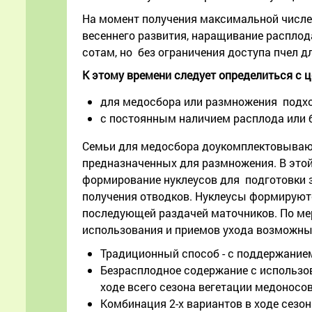
На момент получения максимальной числен
весеннего развития, наращивание расплод
сотам, но без ограничения доступа пчел д
К этому времени следует определиться с 
для медосбора или размножения подх
с постоянным наличием расплода или
Семьи для медосбора доукомплектовывают
предназначенных для размножения. В этой
формирование нуклеусов для подготовки 
получения отводков. Нуклеусы формируютс
последующей раздачей маточников. По мер
использования и приемов ухода возможны 
Традиционный способ - с поддержанием
Безрасплодное содержание с использо
ходе всего сезона вегетации медоносов
Комбинация 2-х вариантов в ходе сезо