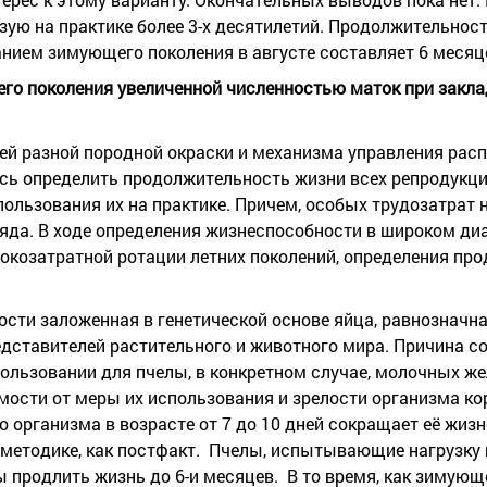
ую на практике более 3-х десятилетий. Продолжительност
нием зимующего поколения в августе составляет 6 месяц
о поколения увеличенной численностью маток при заклад
ей разной породной окраски и механизма управления рас
ось определить продолжительность жизни всех репродукци
льзования их на практике. Причем, особых трудозатрат н
яда. В ходе определения жизнеспособности в широком ди
козатратной ротации летних поколений, определения про
сти заложенная в генетической основе яйца, равнозначна
редставителей растительного и животного мира. Причина со
пользовании для пчелы, в конкретном случае, молочных же
мости от меры их использования и зрелости организма ко
 организма в возрасте от 7 до 10 дней сокращает её жиз
о методике, как постфакт. Пчелы, испытывающие нагрузку
 продлить жизнь до 6-и месяцев. В то время, как зимующ