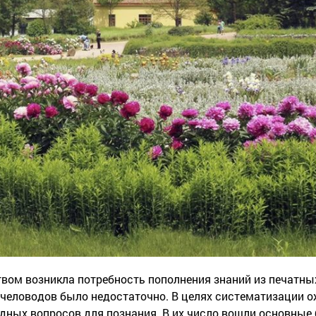
вом возникла потребность пополнения знаний из печатны
пчеловодов было недостаточно. В целях систематизации 
ных вопросов для познания. В их число вошли основные