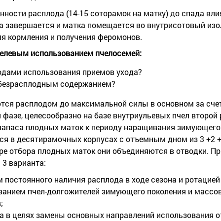
ности расплода (14-15 соторамок на матку) до спада вли
а завершается и матка помещается во внутрисотовый изол
ля кормления и получения феромонов.
целевым использованием пчелосемей:
одами использования приемов ухода?
 безрасплодным содержанием?
ся расплодом до максимальной силы в основном за сче
 фазе, целесообразно на базе внутриульевых пчел второй
запаса плодных маток к периоду наращивания зимующего
я в десятирамочных корпусах с отъемным дном из 3 +2 +
е отбора плодных маток они объединяются в отводки. Пр
3 варианта:
 постоянного наличия расплода в ходе сезона и ротацией
ванием пчел-долгожителей зимующего поколения и массов
;
на в целях замены основных направлений использования о