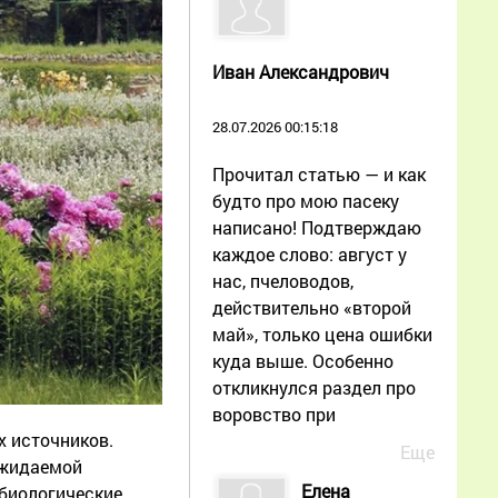
Иван Александрович
28.07.2026 00:15:18
Прочитал статью — и как
будто про мою пасеку
написано! Подтверждаю
каждое слово: август у
нас, пчеловодов,
действительно «второй
май», только цена ошибки
куда выше. Особенно
откликнулся раздел про
воровство при
х источников.
Еще
ожидаемой
Елена
 биологические