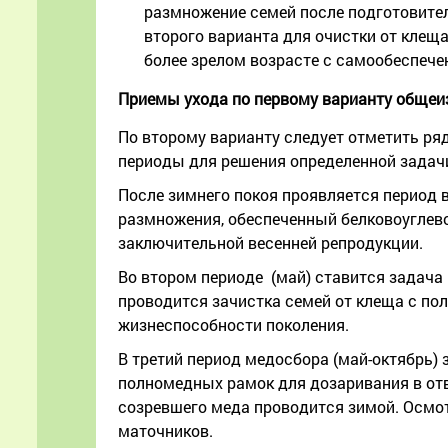
размножение семей после подготовител
второго варианта для очистки от клеща
более зрелом возрасте с самообеспеч
Приемы ухода по первому варианту общеи
По второму варианту следует отметить ря
периоды для решения определенной задачи
После зимнего покоя проявляется период в
размножения, обеспеченный белковоуглев
заключительной весенней репродукции.
Во втором периоде (май) ставится задача 
проводится зачистка семей от клеща с по
жизнеспособности поколения.
В третий период медосбора (май-октябрь) 
полномедных рамок для дозаривания в отв
созревшего меда проводится зимой. Осмот
маточников.