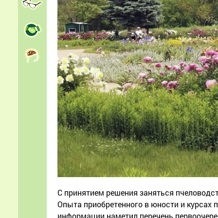
С принятием решения заняться пчеловодст
Опыта приобретенного в юности и курсах 
информации наметил перечень первоочеред