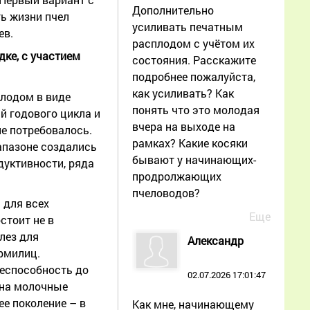
Дополнительно
ь жизни пчел
усиливать печатным
ев.
расплодом с учётом их
ке, с участием
состояния. Расскажите
подробнее пожалуйста,
как усиливать? Как
плодом в виде
понять что это молодая
й годового цикла и
вчера на выходе на
е потребовалось.
рамках? Какие косяки
апазоне создались
бывают у начинающих-
дуктивности, ряда
продролжающих
пчеловодов?
 для всех
Еще
стоит не в
лез для
Александр
рмилиц.
неспособность до
02.07.2026 17:01:47
 на молочные
ее поколение – в
Как мне, начинающему