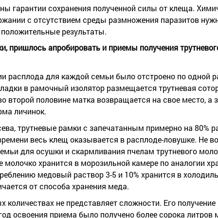
жны гарантии сохранения полученной силы от клеща. Хими
ржании с отсутствием среды размножения паразитов нуж
т положительные результаты.
ки, пришлось апробировать и приемы получения трутневого
и расплода для каждой семьи было отстроено по одной р
кладки в рамочный изолятор размещается трутневая сотор
во второй половине матка возвращается на свое место, а 
рма личинок.
сева, трутневые рамки с запечатанным примерно на 80% р
 времени весь клещ оказывается в расплоде-ловушке. Не 
емьи для осушки и скармливания пчелам трутневого моло
е молочко хранится в морозильной камере по аналогии хр
реблению медовый раствор 3-5 и 10% хранится в холодиль
чается от способа хранения меда.
х количествах не представляет сложности. Его получение
год освоения приема было получено более сорока литров 