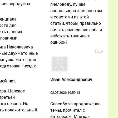
 пчелопродукты.
пчеловоду, лучше
воспользоваться опытом
и советами из этой
тенциала
статьи, чтобы правильно
ости для
начать разведение пчёл и
ить в своих
избежать типичных
словиями.
ошибок?
Льва Николаевича
Еще
сные двухматочные
выпуска маток для
одготовки гнезд к
Иван Александрович
ей, нет.
ора. Целевое
02.07.2026 19:59:18
 третьей
ого сезона. Их
Спасибо за продолжение
ать положительный
темы, прочитал с
интересом. Мне как