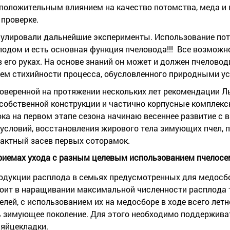
с положительным влиянием на качество потомства, меда и
 проверке.
мулировали дальнейшие эксперименты. Использование по
одом и есть основная функция пчеловода!!! Все возможн
его руках. На основе знаний он может и должен пчеловод
ием стихийности процесса, обусловленного природными у
проверенной на протяжении нескольких лет рекомендации 
 собственной конструкции и частично корпусные комплек
ка на первом этапе сезона начинаю весеннее развитие с 
условий, восстановления жирового тела зимующих пчел, п
пактный засев первых соторамок.
приемах ухода с разным целевым использованием пчелосем
родукции расплода в семьях предусмотренных для медосб
тоит в наращивании максимальной численности расплода
лей, с использованием их на медосборе в ходе всего летн
ь зимующее поколение. Для этого необходимо поддержив
 яйцекладки.