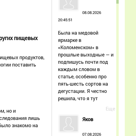
08.08.2026
20:45:51
Была на медовой
других пищевых
ярмарке в
«Коломенском» в
прошлые выходные — и
пищевых продуктов,
подпишусь почти под
логии поставить
каждым словом в
статье, особенно про
пять-шесть сортов на
дегустации. Я честно
решила, что я тут
Еще
м, но и
следования лишь
Яков
было знакомо на
07.08.2026