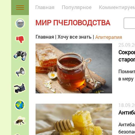
Главная
Популярное
Комментируе
МИР ПЧЕЛОВОДСТВА
Главная
|
Хочу все знать
|
Апитерапия
25.09.
Сокро
старо
Помнит
в меру
18.09.
Антиб
Антиба
безопа