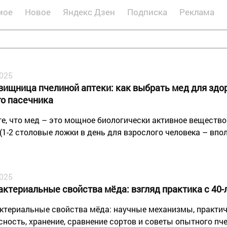
мое
Новое
Яндекс Дзен
Подписка
Реклама
2025
вищница пчелиной аптеки: как выбрать мед для здор
го пасечника
е, что мед – это мощное биологически активное вещество.
 (1-2 столовые ложки в день для взрослого человека – впо
2025
актериальные свойства мёда: взгляд практика с 40
ктериальные свойства мёда: научные механизмы, практич
сность, хранение, сравнение сортов и советы опытного пч