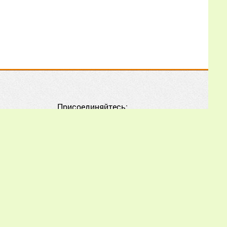
atlas)» И.В. Карпович,
Е.С. Дребезгиной, Е.Н.
Еловиковой, Г.И.
Леготкиной, Е.Н.
Зубовой, Р.З. Кузяевым,
Р.Г. Хисматуллиным?
Еще
Александр
Присоединяйтесь:
02.07.2026
16:56:33
Дополнительно
усиливать печатным
расплодом с учётом их
состояния. Расскажите
подробнее пожалуйста,
как усиливать? Как