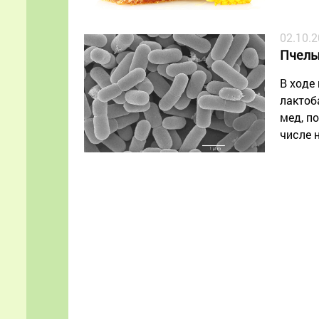
02.10.
Пчелы
В ходе
лактоб
мед, п
числе 