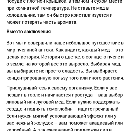
посуде с плотной крышкой, в темном и сухом месте
при комнатной температуре. Не ставьте мед в
холодильник, там он быстро кристаллизуется и
может потерять часть аромата.
Вместо заключения
Вот мы и совершили наше небольшое путешествие в
мир пчелиной аптеки. Как видите, каждый мед – это
целая история. История о цветке, о солнце, о пчеле и
о земле, на которой все это выросло. Выбирая мед,
вы выбираете не просто сладость. Вы выбираете
концентрированную пользу того или иного растения.
Прислушивайтесь к своему организму. Если у вас
першит в горле и начинается простуда – ваш выбор
липовый
или
луговой
мед. Если нужно поддержать
сердце и поднять гемоглобин – ищите
гречишный
.
Если нужен мягкий успокаивающий эффект или у
вас нежный желудок – вам поможет
акациевый
или
кипрейный
. А для ежедневной поддержки сил и