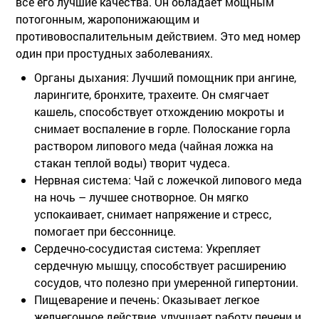
все его лучшие качества. Он обладает мощным
потогонным, жаропонижающим и
противовоспалительным действием. Это мед номер
один при простудных заболеваниях.
Органы дыхания:
Лучший помощник при ангине,
ларингите, бронхите, трахеите. Он смягчает
кашель, способствует отхождению мокроты и
снимает воспаление в горле. Полоскание горла
раствором липового меда (чайная ложка на
стакан теплой воды) творит чудеса.
Нервная система:
Чай с ложечкой липового меда
на ночь – лучшее снотворное. Он мягко
успокаивает, снимает напряжение и стресс,
помогает при бессоннице.
Сердечно-сосудистая система:
Укрепляет
сердечную мышцу, способствует расширению
сосудов, что полезно при умеренной гипертонии.
Пищеварение и печень:
Оказывает легкое
желчегонное действие, улучшает работу печени и