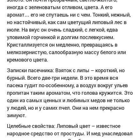
иногда с зеленоватым отливом, цвета. А его
аромат… его не спутаешь ни с чем. Тонкий, нежный,
но настойчивый, как сам цветущий липовый лес в
июле. На вкус он очень сладкий, с легкой, едва
уловимой горчинкой и долгим послевкусием.
Кристаллизуется он медленно, превращаясь в
мелкозернистую, салообразную массу белого или
кремового цвета.
Записки пасечника:
Взяток с липы – короткий, но
бурный. Всего две-три недели. В это время вся
пасека гудит по-особенному, а воздух вокруг ульев
пропитан таким ароматом, что голова кружится. Это
один из самых ценных и любимых медов не только
у людей, но и у самих пчел. Они на нем прекрасно
зимуют.
Целебные свойства:
Липовый цвет – известное
народное средство от простуды. И мед унаследовал