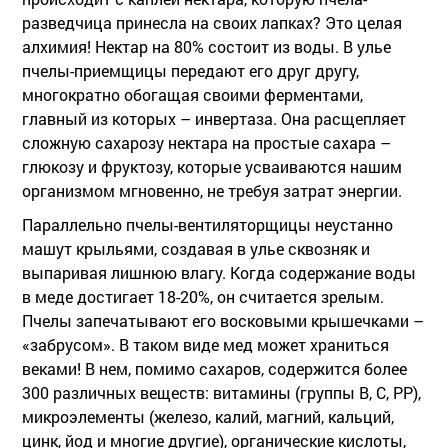
разведчица принесла на своих лапках? Это целая
алхимия! Нектар на 80% состоит из воды. В улье
пчелы-приемщицы передают его друг другу,
многократно обогащая своими ферментами,
главный из которых – инвертаза. Она расщепляет
сложную сахарозу нектара на простые сахара –
глюкозу и фруктозу, которые усваиваются нашим
организмом мгновенно, не требуя затрат энергии.
Параллельно пчелы-вентиляторщицы неустанно
машут крыльями, создавая в улье сквозняк и
выпаривая лишнюю влагу. Когда содержание воды
в меде достигает 18-20%, он считается зрелым.
Пчелы запечатывают его восковыми крышечками –
«забрусом». В таком виде мед может храниться
веками! В нем, помимо сахаров, содержится более
300 различных веществ: витамины (группы B, C, PP),
микроэлементы (железо, калий, магний, кальций,
цинк, йод и многие другие), органические кислоты,