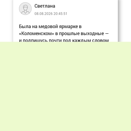
Светлана
08.08.2026 20:45:51
Была на медовой ярмарке в
«Коломенском» в прошлые выходные —
и подпишусь почти под каждым словом
в статье, ос
Еще
Previous
Next
«Мир пчеловодства» © 2012 - 2026.
При цитировании материалов гиперссылка