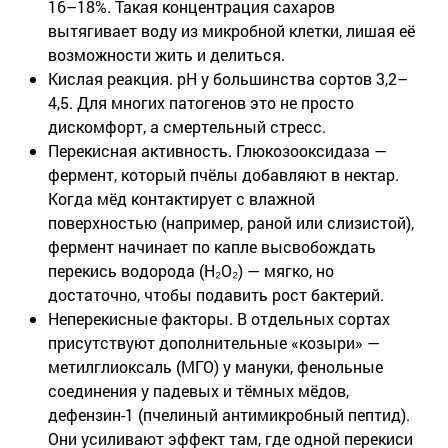
16–18%. Такая концентрация сахаров
вытягивает воду из микробной клетки, лишая её
возможности жить и делиться.
Кислая реакция
. pH у большинства сортов 3,2–
4,5. Для многих патогенов это не просто
дискомфорт, а смертельный стресс.
Перекисная активность
. Глюкозооксидаза —
фермент, который пчёлы добавляют в нектар.
Когда мёд контактирует с влажной
поверхностью (например, раной или слизистой),
фермент начинает по капле высвобождать
перекись водорода (H₂O₂) — мягко, но
достаточно, чтобы подавить рост бактерий.
Неперекисные факторы
. В отдельных сортах
присутствуют дополнительные «козыри» —
метилглиоксаль (МГО) у мануки, фенольные
соединения у падевых и тёмных мёдов,
дефензин-1 (пчелиный антимикробный пептид).
Они усиливают эффект там, где одной перекиси