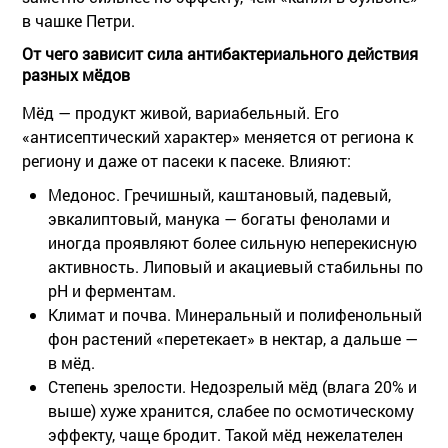
в чашке Петри.
От чего зависит сила антибактериального действия
разных мёдов
Мёд — продукт живой, вариабельный. Его
«антисептический характер» меняется от региона к
региону и даже от пасеки к пасеке. Влияют:
Медонос
. Гречишный, каштановый, падевый,
эвкалиптовый, манука — богаты фенолами и
иногда проявляют более сильную неперекисную
активность. Липовый и акациевый стабильны по
pH и ферментам.
Климат и почва
. Минеральный и полифенольный
фон растений «перетекает» в нектар, а дальше —
в мёд.
Степень зрелости
. Недозрелый мёд (влага 20% и
выше) хуже хранится, слабее по осмотическому
эффекту, чаще бродит. Такой мёд нежелателен