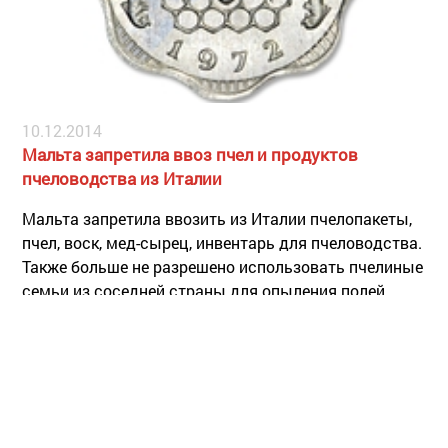
10.12.2014
Мальта запретила ввоз пчел и продуктов
пчеловодства из Италии
Мальта запретила ввозить из Италии пчелопакеты,
пчел, воск, мед-сырец, инвентарь для пчеловодства.
Также больше не разрешено использовать пчелиные
семьи из соседней страны для опыления полей
Мальты. Причина запрета – опасность
распространения малого ульевого жука.