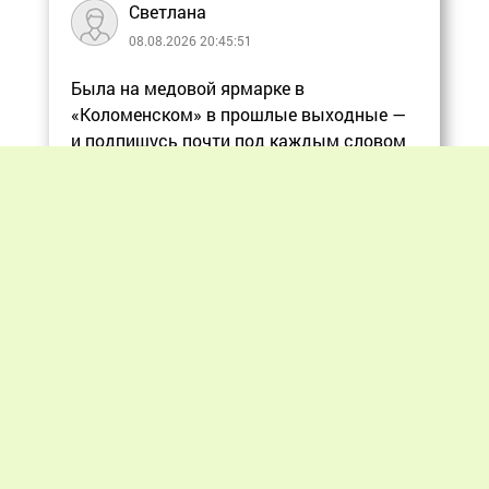
Светлана
08.08.2026 20:45:51
Была на медовой ярмарке в
«Коломенском» в прошлые выходные —
и подпишусь почти под каждым словом
в статье, ос
Еще
Previous
Next
«Мир пчеловодства» © 2012 - 2026.
При цитировании материалов гиперссылка