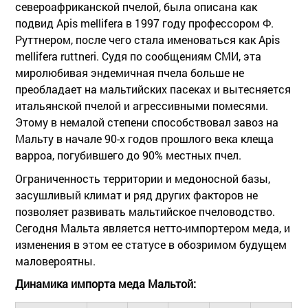
североафриканской пчелой, была описана как
подвид Apis mellifera в 1997 году профессором Ф.
Руттнером, после чего стала именоваться как Apis
mellifera ruttneri. Судя по сообщениям СМИ, эта
миролюбивая эндемичная пчела больше не
преобладает на мальтийских пасеках и вытесняется
итальянской пчелой и агрессивными помесями.
Этому в немалой степени способствовал завоз на
Мальту в начале 90-х годов прошлого века клеща
варроа, погубившего до 90% местных пчел.
Ограниченность территории и медоносной базы,
засушливый климат и ряд других факторов не
позволяет развивать мальтийское пчеловодство.
Сегодня Мальта является нетто-импортером меда, и
изменения в этом ее статусе в обозримом будущем
маловероятны.
Динамика импорта меда Мальтой: