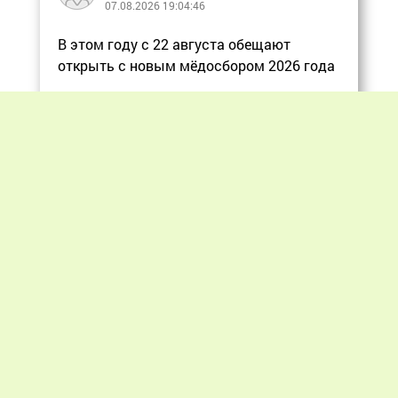
07.08.2026 19:04:46
В этом году с 22 августа обещают
открыть с новым мёдосбором 2026 года
Еще
Previous
Next
«Мир пчеловодства» © 2012 - 2026.
При цитировании материалов гиперссылка
на apiworld.ru обязательна.