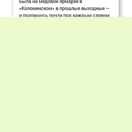
Была на медовой ярмарке в
«Коломенском» в прошлые выходные —
и подпишусь почти под каждым словом
в статье, ос
Еще
Previous
Next
«Мир пчеловодства» © 2012 - 2026.
При цитировании материалов гиперссылка
на apiworld.ru обязательна.
Все замечания, пожелания и предложения
присылайте на: info@apiworld.ru.