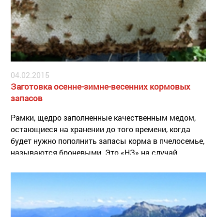
04.02.2015
Заготовка осенне-зимне-весенних кормовых
запасов
Рамки, щедро заполненные качественным медом,
остающиеся на хранении до того времени, когда
будет нужно пополнить запасы корма в пчелосемье,
называются броневыми. Это «НЗ» на случай,
например, замены падевого меда при отсутствии
медосбора в результате засухи или слишком сырой
погоды.