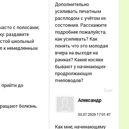
Дополнительно
усиливать печатным
расплодом с учётом их
состояния. Расскажите
часто с полосами;
подробнее пожалуйста,
ку: раздавите
как усиливать? Как
ростой школьный
понять что это молодая
ал к немедленным
вчера на выходе на
рамках? Какие косяки
бывают у начинающих-
продролжающих
пчеловодов?
 прийти до
Еще
Александр
вращают болезнь.
02.07.2026 17:01:47
Как мне, начинающему