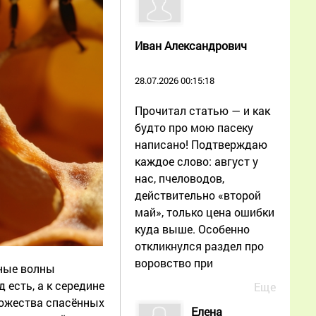
Иван Александрович
28.07.2026 00:15:18
Прочитал статью — и как
будто про мою пасеку
написано! Подтверждаю
каждое слово: август у
нас, пчеловодов,
действительно «второй
май», только цена ошибки
куда выше. Особенно
откликнулся раздел про
воровство при
зные волны
 есть, а к середине
Еще
ножества спасённых
Елена