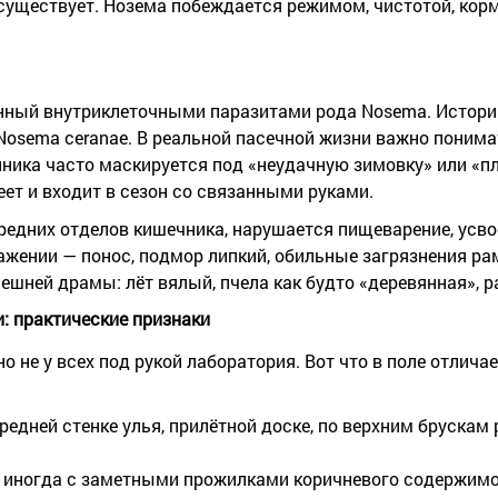
 существует. Нозема побеждается режимом, чистотой, кор
нный внутриклеточными паразитами рода Nosema. Истори
 Nosema ceranae. В реальной пасечной жизни важно понима
иника часто маскируется под «неудачную зимовку» или «п
еет и входит в сезон со связанными руками.
редних отделов кишечника, нарушается пищеварение, усво
ражении — понос, подмор липкий, обильные загрязнения рам
ешней драмы: лёт вялый, пчела как будто «деревянная», р
: практические признаки
о не у всех под рукой лаборатория. Вот что в поле отлича
едней стенке улья, прилётной доске, по верхним брускам р
, иногда с заметными прожилками коричневого содержимо