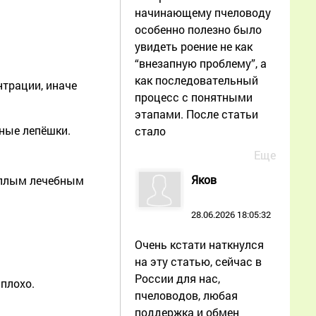
начинающему пчеловоду
особенно полезно было
увидеть роение не как
“внезапную проблему”, а
как последовательный
нтрации, иначе
процесс с понятными
этапами. После статьи
бные лепёшки.
стало
Еще
Яков
тёплым лечебным
28.06.2026 18:05:32
Очень кстати наткнулся
на эту статью, сейчас в
России для нас,
плохо.
пчеловодов, любая
поддержка и обмен