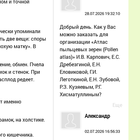
мом и точной
28.07.2026 19:32:10
Добрый день. Как у Вас
чески упоминали
можно заказать для
ть две вещи: споры
организации «Атлас
лохую матку». В
пыльцевых зерен (Pollen
atlas)» И.В. Карпович, Е.С.
Дребезгиной, Е.Н.
ение, обмен. Пчела
Еловиковой, Г.И.
ок и стенок. При
Леготкиной, Е.Н. Зубовой,
асплод редеет.
Р.З. Кузяевым, Р.Г.
Хисматуллиным?
ет именно
Еще
Александр
амок, на холстике.
02.07.2026 16:56:33
го кишечника.