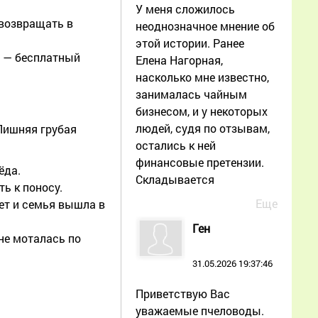
У меня сложилось
 возвращать в
неоднозначное мнение об
этой истории. Ранее
т — бесплатный
Елена Нагорная,
насколько мне известно,
занималась чайным
бизнесом, и у некоторых
людей, судя по отзывам,
 Лишняя грубая
остались к ней
финансовые претензии.
ёда.
Складывается
ь к поносу.
Еще
ет и семья вышла в
Ген
 не моталась по
31.05.2026 19:37:46
Приветствую Вас
уважаемые пчеловоды.