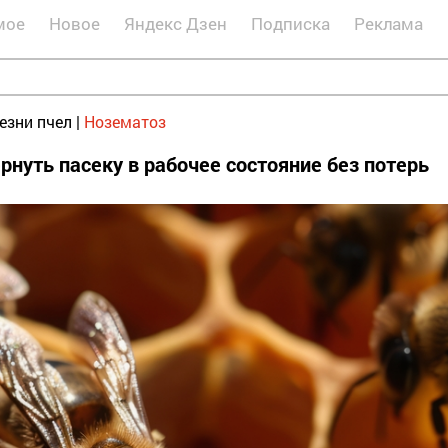
мое
Новое
Яндекс Дзен
Подписка
Реклама
езни пчел
|
Нозематоз
рнуть пасеку в рабочее состояние без потерь