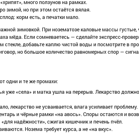
 «хрипят», много ползунов на рамках.
о зимой, но при этом остаётся вялая.
сплод: корм есть, а печатки мало.
лажной зимовкой. При нозематозе каловые массы густые, 
аха мёда. Если сомневаетесь — сделайте экспресс-провер
м стекле, добавьте каплю чистой воды и посмотрите в п
иговор, но большое количество равномерных спор — сигн
ют одни и те же промахи:
ья уже «села» и матка ушла на перерыв. Лекарство должно
ло, лекарство не усваивается, влага усиливает проблему.
нтарь и чёрные рамки «на авось». Споры остаются и воз
для надёжности», сжигая кишечник и печень пчёл.
иваются. Нозема требует курса, а не «на вкус».