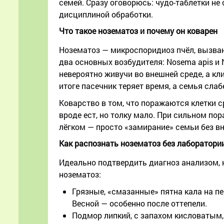
семей. Сразу оговорюсь: чудо-таблетки не
дисциплиной обработки.
Что такое нозематоз и почему он коварен
Нозематоз — микроспоридиоз пчёл, вызва
два основных возбудителя: Nosema apis и
невероятно живучи во внешней среде, а кл
итоге пасечник теряет время, а семья слаб
Коварство в том, что поражаются клетки с
вроде ест, но толку мало. При сильном по
лёгком — просто «замирание» семьи без вн
Как распознать нозематоз без лаборатории
Идеально подтвердить диагноз анализом, н
нозематоз:
Грязные, «смазанные» пятна кала на пер
Весной — особенно после оттепели.
Подмор липкий, с запахом кисловатым