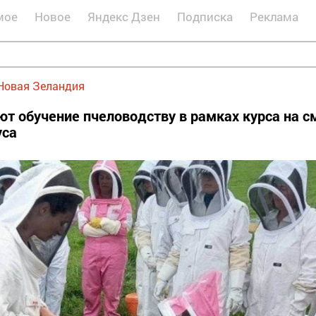
мое
Новое
Яндекс Дзен
Подписка
Реклама
Новая Зеландия
ют обучение пчеловодству в рамках курса на с
уса