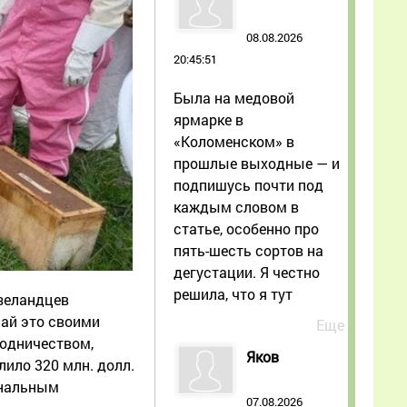
08.08.2026
20:45:51
Была на медовой
ярмарке в
«Коломенском» в
прошлые выходные — и
подпишусь почти под
каждым словом в
статье, особенно про
пять-шесть сортов на
дегустации. Я честно
решила, что я тут
озеландцев
лай это своими
Еще
родничеством,
Яков
ило 320 млн. долл.
унальным
07.08.2026