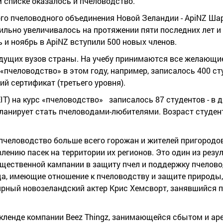
 списке оказалось и пчеловодство.
го пчеловодного объединения Новой Зеландии - ApiNZ Ша
ильно увеличивалось на протяжении пяти последних лет и
ь и ноябрь в ApiNZ вступили 500 новых членов.
едущих вузов страны. На учебу принимаются все желающие
 «пчеловодство» в этом году, например, записалось 400 ст
 сертификат (третьего уровня).
IT) на курс «пчеловодство» записалось 87 студентов - в д
планирует стать пчеловодами-любителями. Возраст студен
пчеловодство больше всего горожан и жителей пригородо
лению пасек на территории их регионов. Это один из резу
щественной кампании в защиту пчел и поддержку пчелово
ца, имеющие отношение к пчеловодству и защите природы,
ярный новозеландский актер Крис Хемсворт, занявшийся 
кленде компании Beez Thingz, занимающейся сбытом и ар