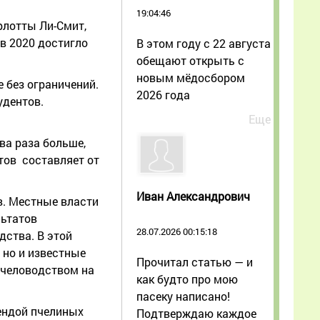
19:04:46
рлотты Ли-Смит,
 в 2020 достигло
В этом году с 22 августа
обещают открыть с
новым мёдосбором
 без ограничений.
2026 года
удентов.
Еще
ва раза больше,
тов составляет от
Иван Александрович
в. Местные власти
льтатов
28.07.2026 00:15:18
дства. В этой
 но и известные
Прочитал статью — и
пчеловодством на
как будто про мою
пасеку написано!
ендой пчелиных
Подтверждаю каждое