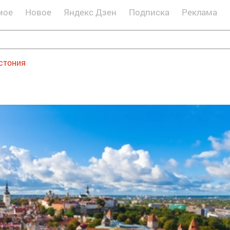
мое
Новое
Яндекс Дзен
Подписка
Реклама
стония