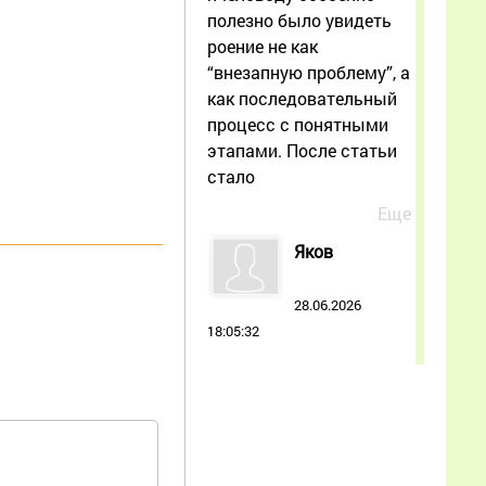
полезно было увидеть
роение не как
“внезапную проблему”, а
как последовательный
процесс с понятными
этапами. После статьи
стало
Еще
Яков
28.06.2026
18:05:32
Очень кстати наткнулся
на эту статью, сейчас в
России для нас,
пчеловодов, любая
поддержка и обмен