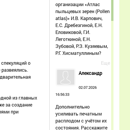
организации «Атлас
пыльцевых зерен (Pollen
atlas)» И.В. Карпович,
Е.С. Дребезгиной, Е.Н.
Еловиковой, Г.И.
Леготкиной, Е.Н.
Зубовой, Р.З. Кузяевым,
Р.Г. Хисматуллиным?
Еще
 спекуляций о
 развеялись.
Александр
редварительная
02.07.2026
16:56:33
одной из главных
же за создание
Дополнительно
лями при
усиливать печатным
расплодом с учётом их
состояния. Расскажите