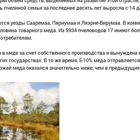
й объем средств, выделенных на развитие этой отрасли, 
 пчелиной семьи за последние десять лет выросла с 14 до
ся уезды Сааремаа, Пярнумаа и Ляэрне-Вирумаа. В комм
ловина товарного меда. Из 5934 пчеловодов 17 имеют бол
отребителям.
и в меде за счет собственного производства и вынуждена 
угих государствах. В то же время, 5-10% меда отправляется
рожай меда оказался значительно ниже, чем в предыдущие