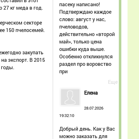
составил в этот
пасеку написано!
 27 кг меда в год.
Подтверждаю каждое
слово: август у нас,
ерческом секторе
пчеловодов,
ее 150 пчелосемей.
действительно «второй
май», только цена
ошибки куда выше.
ежегодно закупать
Особенно откликнулся
 на экспорт. В 2015
раздел про воровство
 годы.
при
Еще
Елена
28.07.2026
19:32:10
Добрый день. Как у Вас
можно заказать для