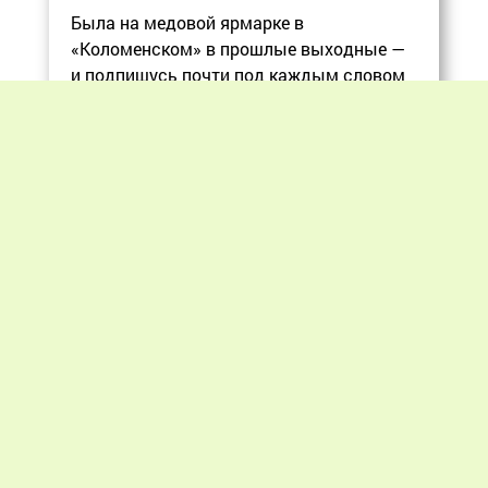
Была на медовой ярмарке в
«Коломенском» в прошлые выходные —
и подпишусь почти под каждым словом
в статье, ос
Еще
Previous
Next
«Мир пчеловодства» © 2012 - 2026.
При цитировании материалов гиперссылка
на apiworld.ru обязательна.
Все замечания, пожелания и предложения