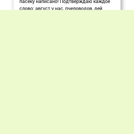
пасеку написано! Подтверждаю каждое
слово: август у нас, пчеловодов, дей
Еще
Previous
Next
«Мир пчеловодства» © 2012 - 2026.
При цитировании материалов гиперссылка
на apiworld.ru обязательна.
Все замечания, пожелания и предложения
присылайте на: info@apiworld.ru.