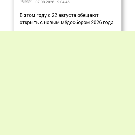
07.08.2026 19:04:46
В этом году с 22 августа обещают
открыть с новым мёдосбором 2026 года
Еще
Previous
Next
«Мир пчеловодства» © 2012 - 2026.
При цитировании материалов гиперссылка
на apiworld.ru обязательна.