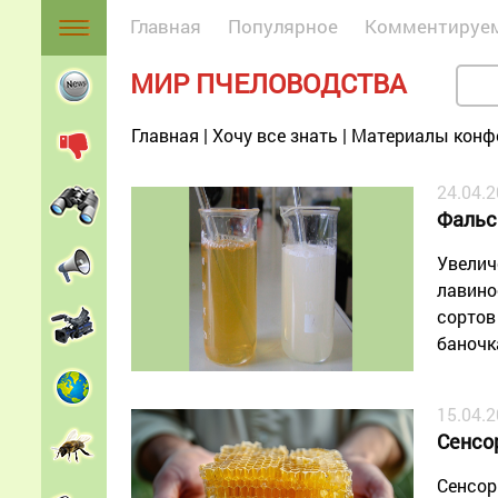
Главная
Популярное
Комментируе
МИР ПЧЕЛОВОДСТВА
Главная
|
Хочу все знать
|
Материалы конф
24.04.
Фальс
Увелич
лавино
сортов
баночк
15.04.
Сенсо
Сенсор