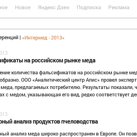
мое
Новое
Яндекс Дзен
Подписка
Реклама
еренций
|
«Интермед - 2013»
2013
ификаты на российском рынке меда
ение количества фальсификатов на российском рынке ме
образно. ООО «Аналитический центр Апис» провел эксперт
 меда, предлагаемых потребителю. Результаты показали, 
ах с медом, указывающая его вид, редко соответствует д
2013
рный анализ продуктов пчеловодства
ный анализ меда широко распространен в Европе. Он поз