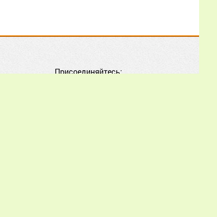
atlas)» И.В. Карпович,
Е.С. Дребезгиной, Е.Н.
Еловиковой, Г.И.
Леготкиной, Е.Н.
Зубовой, Р.З. Кузяевым,
Р.Г. Хисматуллиным?
Присоединяйтесь:
Еще
Александр
02.07.2026
16:56:33
Дополнительно
усиливать печатным
расплодом с учётом их
piworld.ru обязательна.
состояния. Расскажите
orld.ru.
подробнее пожалуйста,
как усиливать? Как