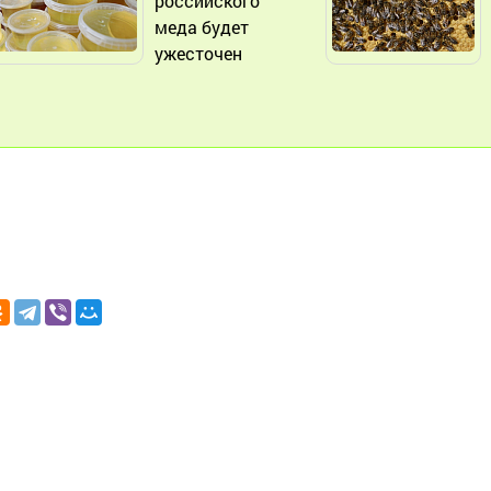
российского
меда будет
ужесточен