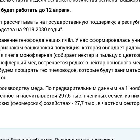
будет работать до 12 апреля.
т рассчитывать на государственную поддержку: в республ
дства на 2019-2030 годы".
ранение генофонда наших пчёл. У нас сформировалась ун
признакам башкирская популяция, которая обладает рядо
я пчела монофлерная (собирает нектар и пыльцу с цветков
онофлерный мед встречается редко: в нектар основного м
будем поощрять тех пчеловодов, которые будут занимать
 он.
роизводству меда. По предварительным данным на 1 ноябр
енности насчитывается 297,6 тыс. пчелиных семей, из них:
ских (фермерских) хозяйствах - 27,7 тыс., в частном секторе
ва в больших объемах. Выгодные цены закупки.