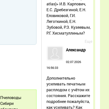
atlas)» И.В. Карпович,
Е.С. Дребезгиной, Е.Н.
Еловиковой, Г.И.
Леготкиной, Е.Н.
Зубовой, Р.З. Кузяевым,
Р.Г. Хисматуллиным?
Еще
Александр
02.07.2026
16:56:33
Дополнительно
усиливать печатным
расплодом с учётом их
состояния. Расскажите
Пчеловоды
подробнее пожалуйста,
Сибири
как усиливать? Как