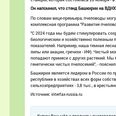
Он напомнил, что стенд Башкирии на ВДНХ 
По словам вице-премьера, пчеловоды могу
комплексная программа "Развитие пчелово
"С 2024 года мы будем стимулировать сох
биологическим и хозяйственно полезным 
показателей. Например, наша темная лесна
липы или акации, гречихи - ИФ). Чистый м
попадают примеси с других растений. Мы 
генетически чистых пчелосемей", - пояснил
Башкирия является лидером в России по п
республике в хозяйствах всех форм собств
сельхозпредприятиях - 3,8 тыс., в крестьян
Источник: interfax-russia.ru
Купим Ваш мёд и продукты пчеловодст