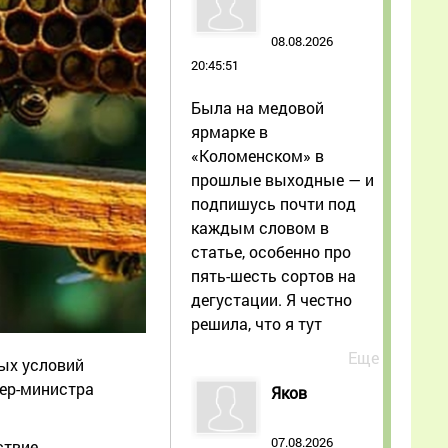
08.08.2026
20:45:51
Была на медовой
ярмарке в
«Коломенском» в
прошлые выходные — и
подпишусь почти под
каждым словом в
статье, особенно про
пять-шесть сортов на
дегустации. Я честно
решила, что я тут
Еще
ных условий
ьер-министра
Яков
07.08.2026
ствие