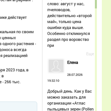
слово: август у нас,
пчеловодов,
действительно «второй
ике действует
май», только цена
ошибки куда выше.
икальная по своим
Особенно откликнулся
м ценных
раздел про воровство
 одного растения -
при
едоноса всегда
Еще
ся реализацией
Елена
я 2023 года, в
28.07.2026
 в
19:32:10
 - 266 тыс.
Добрый день. Как у Вас
можно заказать для
организации «Атлас
пыльцевых зерен (Pollen