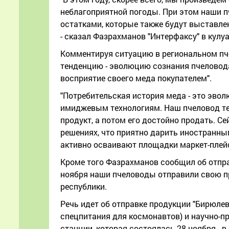
неблагоприятной погоды. При этом наши 
остатками, которые также будут выставле
- сказал Фазрахманов "Интерфаксу" в кулу
Комментируя ситуацию в региональном пч
тенденцию - эволюцию сознания пчеловода,
восприятие своего меда покупателем".
"Потребительская история меда - это эво
имиджевым технологиям. Наш пчеловод те
продукт, а потом его достойно продать. С
решениях, что приятно дарить иностранным
активно осваивают площадки маркет-плей
Кроме того Фазрахманов сообщил об отпра
ноября наши пчеловоды отправили свою пр
республики.
Речь идет об отправке продукции "Бирюле
спецпитания для космонавтов) и научно-п
станции, которая состоялась 28 ноября - 