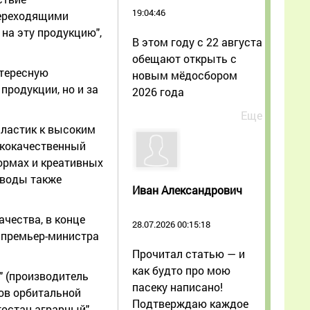
19:04:46
переходящими
на эту продукцию",
В этом году с 22 августа
обещают открыть с
нтересную
новым мёдосбором
продукции, но и за
2026 года
Еще
пластик к высоким
ококачественный
формах и креативных
оводы также
Иван Александрович
чества, в конце
28.07.2026 00:15:18
 премьер-министра
Прочитал статью — и
как будто про мою
" (производитель
пасеку написано!
ов орбитальной
Подтверждаю каждое
тостан аграрный".