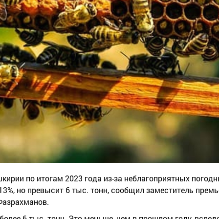
кирии по итогам 2023 года из-за неблагоприятных погод
13%, но превысит 6 тыс. тонн, сообщил заместитель прем
Фазрахманов.
 более 6 тыс. тонн. Это меньше, чем в прошлом году, вслед