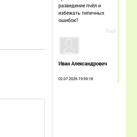
разведение пчёл и
избежать типичных
ошибок?
Еще
Иван Александрович
02.07.2026 19:59:18
Спасибо за
продолжение темы,
прочитал с интересом.
Мне как начинающему
пчеловоду особенно
полезно было увидеть
роение не как