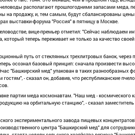
пчеловоды располагают прошлогодними запасами меда, 
ны на продажу, и, тем самым, будут сбалансированы цены 
арах выставки-форума "Россия" в пятницу в Москве.
еловодстве, вице-премьер отметил: "Сейчас наблюдаем и
 который теперь переживает не только за качество своей 
люционный путь от стеклянных трехлитровых банок, через 
перь осознал базовый принцип: сначала произвести выс
ейчас "Башкирский мед" упакован в таких разнообразных 
 гостям", - сказал он, добавив, что республиканские пчел
сов.
вке партии меда космонавтам. "Наш мед - космического ка
одукцию на орбитальную станцию", - сказал заместитель
вского экспериментального завода пищевых концентратов
роизводственного центра "Башкирский мед" для сотрудник
в день старта недели сельского хозяйства региона "Башкор