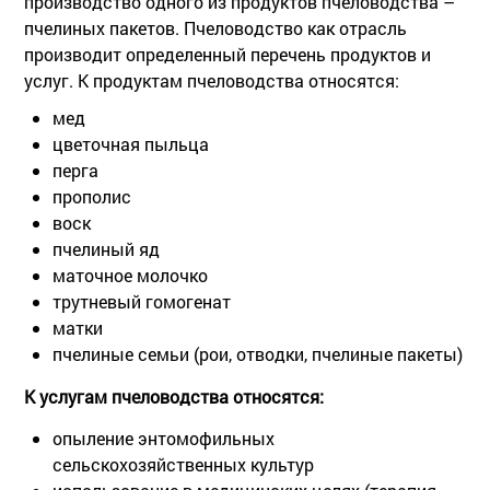
производство одного из продуктов пчеловодства –
пчелиных пакетов. Пчеловодство как отрасль
производит определенный перечень продуктов и
услуг. К продуктам пчеловодства относятся:
мед
цветочная пыльца
перга
прополис
воск
пчелиный яд
маточное молочко
трутневый гомогенат
матки
пчелиные семьи (рои, отводки, пчелиные пакеты)
К услугам пчеловодства относятся:
опыление энтомофильных
сельскохозяйственных культур