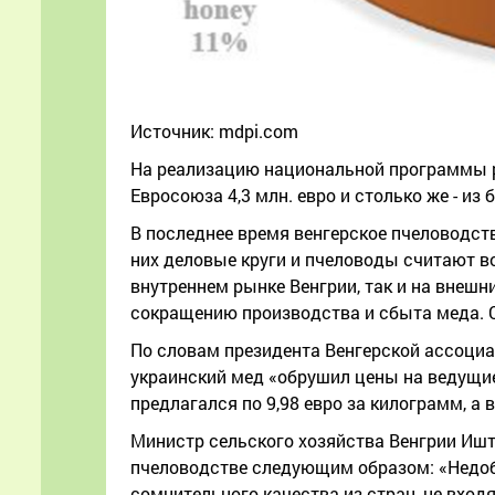
Источник: mdpi.com
На реализацию национальной программы р
Евросоюза 4,3 млн. евро и столько же - из
В последнее время венгерское пчеловодст
них деловые круги и пчеловоды считают в
внутреннем рынке Венгрии, так и на внешн
сокращению производства и сбыта меда. С
По словам президента Венгерской ассоциа
украинский мед «обрушил цены на ведущие 
предлагался по 9,98 евро за килограмм, а в
Министр сельского хозяйства Венгрии Ишт
пчеловодстве следующим образом: «Недоб
сомнительного качества из стран, не вход