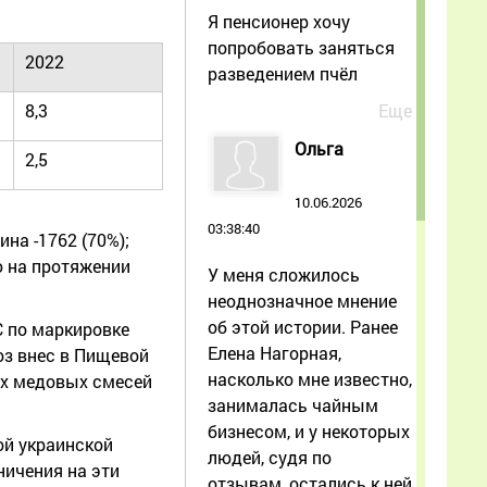
Я пенсионер хочу
попробовать заняться
2022
разведением пчёл
Еще
8,3
Ольга
2,5
10.06.2026
03:38:40
на -1762 (70%);
ю на протяжении
У меня сложилось
неоднозначное мнение
об этой истории. Ранее
С по маркировке
Елена Нагорная,
оз внес в Пищевой
насколько мне известно,
ах медовых смесей
занималась чайным
бизнесом, и у некоторых
ой украинской
людей, судя по
ничения на эти
отзывам, остались к ней