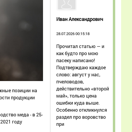
Иван Александрович
28.07.2026 00:15:18
Прочитал статью — и
как будто про мою
пасеку написано!
Подтверждаю каждое
слово: август у нас,
пчеловодов,
действительно «второй
жные позиции на
май», только цена
ости продукции
ошибки куда выше.
Особенно откликнулся
одство меда - в 25-
раздел про воровство
 2021 году
при