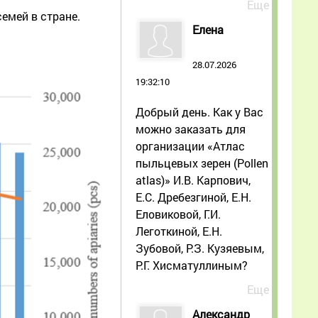
Еще
емей в стране.
Елена
28.07.2026
19:32:10
Добрый день. Как у Вас
можно заказать для
организации «Атлас
пыльцевых зерен (Pollen
atlas)» И.В. Карпович,
Е.С. Дребезгиной, Е.Н.
Еловиковой, Г.И.
Леготкиной, Е.Н.
Зубовой, Р.З. Кузяевым,
Р.Г. Хисматуллиным?
Еще
Александр