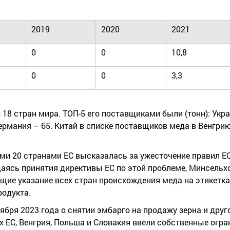
2019
2020
2021
0
0
10,8
0
0
3,3
18 стран мира. ТОП-5 его поставщиками были (тонн): Украи
 Германия – 65. Китай в списке поставщиков меда в Венгри
ими 20 странами ЕС высказалась за ужесточение правил Е
аясь принятия директивы ЕС по этой проблеме, Минсельх
щие указание всех стран происхождения меда на этикетк
родукта.
бря 2023 года о снятии эмбарго на продажу зерна и друг
 ЕС, Венгрия, Польша и Словакия ввели собственные огра