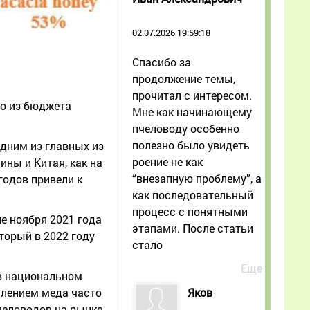
02.07.2026 19:59:18
Спасибо за
продолжение темы,
прочитал с интересом.
но из бюджета
Мне как начинающему
пчеловоду особенно
полезно было увидеть
Одним из главных из
роение не как
ны и Китая, как на
“внезапную проблему”, а
годов привели к
как последовательный
процесс с понятными
е ноября 2021 года
этапами. После статьи
торый в 2022 году
стало
Еще
 в национальном
Яков
плением меда часто
пчеловодов на рынке