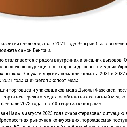
азвития пчеловодства в 2021 году Венгрии было выделе
 бюджета самой Венгрии.
во сталкивается с рядом внутренних и внешних вызовов. 
озросшую конкуренцию со стороны дешевого меда из Украи
их рынках. Засуха и другие аномалии климата 2021 и 2022 
 2021 года снижается экспорт меда.
ции торговцев и упаковщиков меда Дьюлы Фазекаса, посл
сорта венгерского меда», особенно на акациевый мед, ко
 феврале 2023 года - по 7,06 евро за килограмм.
ван Надь в августе 2023 года охарактеризовал ситуацию
росовестная рыночная конкуренция, порождаемая посту
ящих в ЕС, является огромной проблемой для венгерских 