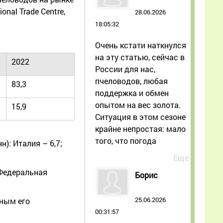
nal Trade Centre,
28.06.2026
18:05:32
Очень кстати наткнулся
на эту статью, сейчас в
2022
России для нас,
пчеловодов, любая
83,3
поддержка и обмен
опытом на вес золота.
15,9
Ситуация в этом сезоне
крайне непростая: мало
того, что погода
): Италия – 6,7;
Еще
 Федеральная
Борис
25.06.2026
пным его
00:31:57