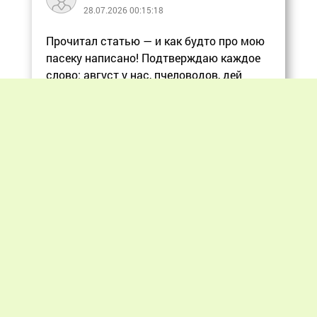
28.07.2026 00:15:18
Прочитал статью — и как будто про мою
пасеку написано! Подтверждаю каждое
слово: август у нас, пчеловодов, дей
Еще
Previous
Next
«Мир пчеловодства» © 2012 - 2026.
При цитировании материалов гиперссылка
на apiworld.ru обязательна.