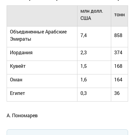
млн долл.
тонн
США
Объединенные Арабские
7,4
858
Эмираты
Иордания
2,3
374
Кувейт
1,5
168
Оман
1,6
164
Египет
0,3
36
А. Пономарев