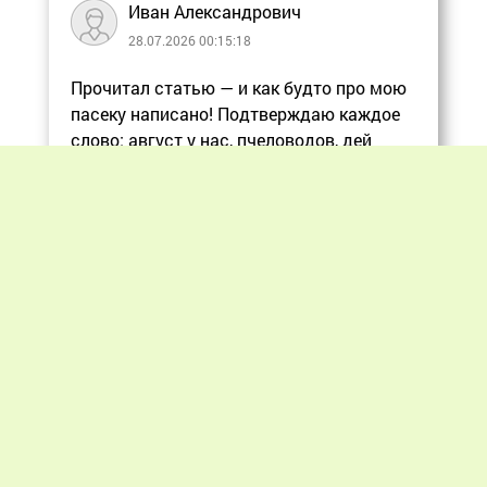
Иван Александрович
28.07.2026 00:15:18
Прочитал статью — и как будто про мою
пасеку написано! Подтверждаю каждое
слово: август у нас, пчеловодов, дей
Еще
Previous
Next
«Мир пчеловодства» © 2012 - 2026.
При цитировании материалов гиперссылка