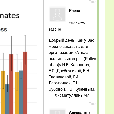
Еще
Елена
28.07.2026
19:32:10
Добрый день. Как у Вас
можно заказать для
организации «Атлас
пыльцевых зерен (Pollen
atlas)» И.В. Карпович,
Е.С. Дребезгиной, Е.Н.
Еловиковой, Г.И.
Леготкиной, Е.Н.
Зубовой, Р.З. Кузяевым,
Р.Г. Хисматуллиным?
Еще
Александр