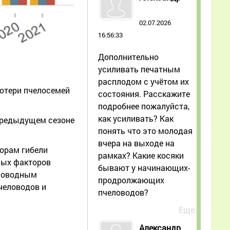
02.07.2026
16:56:33
Дополнительно
усиливать печатным
расплодом с учётом их
потери пчелосемей
состояния. Расскажите
подробнее пожалуйста,
как усиливать? Как
 предыдущем сезоне
понять что это молодая
вчера на выходе на
орам гибели
рамках? Какие косяки
ных факторов
бывают у начинающих-
еловодным
продролжающих
человодов и
пчеловодов?
Еще
Александр