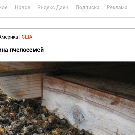
мое
Новое
Яндекс Дзен
Подписка
Реклама
Америка
|
США
вина пчелосемей