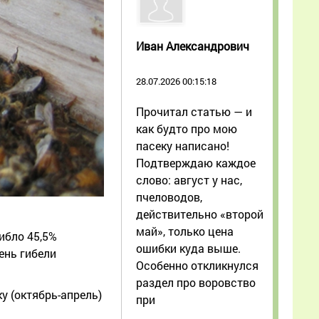
Иван Александрович
28.07.2026 00:15:18
Прочитал статью — и
как будто про мою
пасеку написано!
Подтверждаю каждое
слово: август у нас,
пчеловодов,
действительно «второй
май», только цена
гибло 45,5%
ошибки куда выше.
ень гибели
Особенно откликнулся
раздел про воровство
у (октябрь-апрель)
при