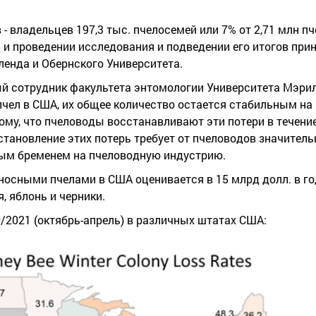
- владельцев 197,3 тыс. пчелосемей или 7% от 2,71 млн п
 и проведении исследования и подведении его итогов при
енда и Обернского Университета.
ый сотрудник факультета энтомологии Университета Мэри
пчел в США, их общее количество остается стабильным на
 тому, что пчеловоды восстанавливают эти потери в течени
ановление этих потерь требует от пчеловодов значитель
ным бременем на пчеловодную индустрию.
осными пчелами в США оценивается в 15 млрд долл. в го
, яблонь и черники.
/2021 (октябрь-апрель) в различных штатах США: