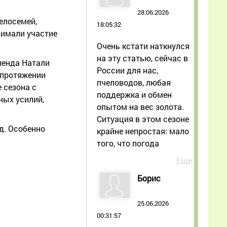
28.06.2026
челосемей,
18:05:32
нимали участие
Очень кстати наткнулся
на эту статью, сейчас в
ленда Натали
России для нас,
 протяжении
пчеловодов, любая
е сезона с
поддержка и обмен
ных усилий,
опытом на вес золота.
Ситуация в этом сезоне
д. Особенно
крайне непростая: мало
того, что погода
Еще
Борис
25.06.2026
00:31:57