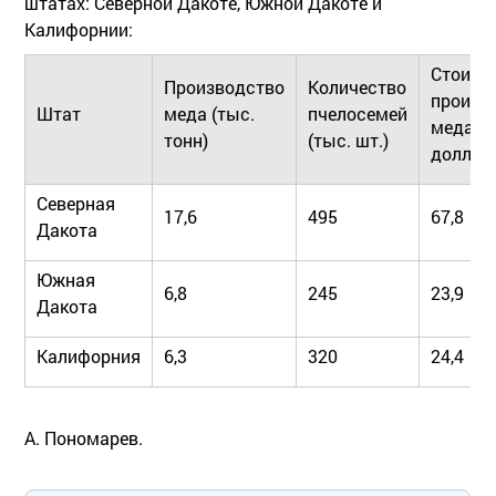
штатах: Северной Дакоте, Южной Дакоте и
Калифорнии:
Стоимо
Производство
Количество
произв
Штат
меда (тыс.
пчелосемей
меда (
тонн)
(тыс. шт.)
долл.)
Северная
17,6
495
67,8
Дакота
Южная
6,8
245
23,9
Дакота
Калифорния
6,3
320
24,4
А. Пономарев.