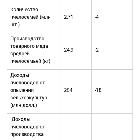
Количество
пчелосемей (млн
2,71
-4
шт.)
Производство
товарного меда
24,9
-2
средней
пчелосемьей (кг)
Доходы
пчеловодов от
опыления
254
-18
сельхозкультур
(млн долл.)
Доходы
пчеловодов от
производства