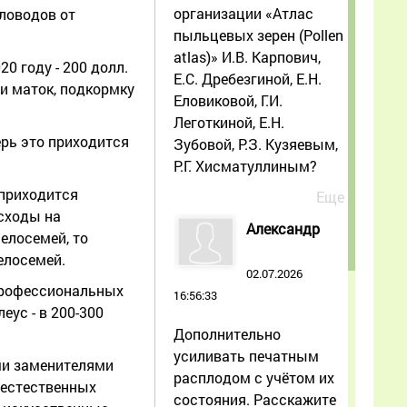
организации «Атлас
ловодов от
пыльцевых зерен (Pollen
atlas)» И.В. Карпович,
0 году - 200 долл.
Е.С. Дребезгиной, Е.Н.
и маток, подкормку
Еловиковой, Г.И.
Леготкиной, Е.Н.
ерь это приходится
Зубовой, Р.З. Кузяевым,
Р.Г. Хисматуллиным?
 приходится
Еще
асходы на
Александр
елосемей, то
елосемей.
02.07.2026
 профессиональных
16:56:33
еус - в 200-300
Дополнительно
усиливать печатным
ми заменителями
расплодом с учётом их
 естественных
состояния. Расскажите