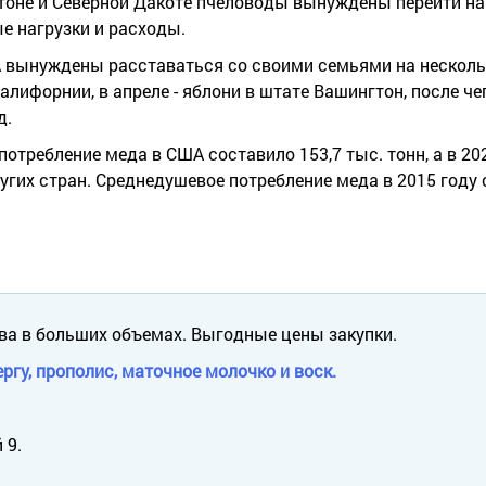
тоне и Северной Дакоте пчеловоды вынуждены перейти на
ые нагрузки и расходы.
вынуждены расставаться со своими семьями на нескольк
алифорнии, в апреле - яблони в штате Вашингтон, после ч
д.
требление меда в США составило 153,7 тыс. тонн, а в 2020
угих стран. Среднедушевое потребление меда в 2015 году
ва в больших объемах. Выгодные цены закупки.
ргу, прополис, маточное молочко и воск.
 9.