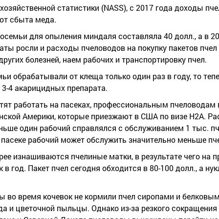
зяйственной статистики (NASS), с 2017 года доходы пче
от сбыта меда.
осемьи для опыления миндаля составляла 40 долл., а в 202
аты росли и расходы пчеловодов на покупку пакетов пчел 
 других болезней, наем рабочих и транспортировку пчел.
мьи обрабатывали от клеща только один раз в году, то теп
ь 3-4 акарицидных препарата.
хотят работать на пасеках, профессиональным пчеловодам
инской Америки, которые приезжают в США по визе Н2А. Р
аньше один рабочий справлялся с обслуживанием 1 тыс. пч
а пасеке рабочий может обслужить значительно меньше пч
трее изнашиваются пчелиные матки, в результате чего на
 год. Пакет пчел сегодня обходится в 80-100 долл., а нукл
ы во время кочевок не кормили пчел сиропами и белковы
а и цветочной пыльцы. Однако из-за резкого сокращения