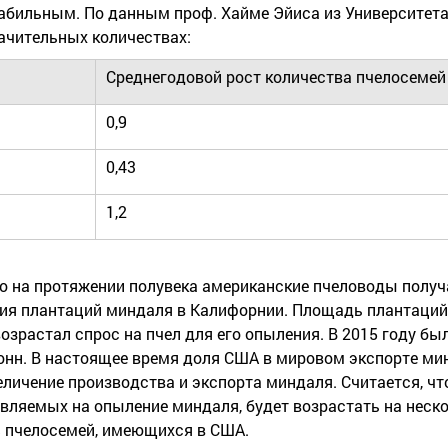
абильным. По данным проф. Хайме Эйиса из Университета
начительных количествах:
Среднегодовой рост количества пчелосемей 
0,9
0,43
1,2
то на протяжении полувека американские пчеловоды полу
ия плантаций миндаля в Калифорнии. Площадь плантаций
озрастал спрос на пчел для его опыления. В 2015 году бы
н тонн. В настоящее время доля США в мировом экспорте м
еличение производства и экспорта миндаля. Считается, чт
авляемых на опыление миндаля, будет возрастать на неско
0% пчелосемей, имеющихся в США.