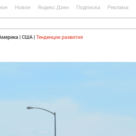
мое
Новое
Яндекс Дзен
Подписка
Реклама
Америка
|
США
|
Тенденции развития