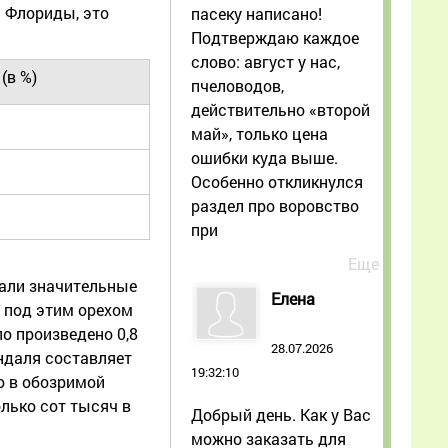
 Флориды, это
пасеку написано!
Подтверждаю каждое
слово: август у нас,
(в %)
пчеловодов,
действительно «второй
май», только цена
ошибки куда выше.
Особенно откликнулся
раздел про воровство
при
Еще
чали значительные
Елена
 под этим орехом
ло произведено 0,8
28.07.2026
индаля составляет
19:32:10
о в обозримой
лько сот тысяч в
Добрый день. Как у Вас
можно заказать для