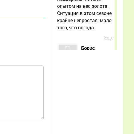
опытом на вес золота.
Ситуация в этом сезоне
крайне непростая: мало
того, что погода
Еще
Борис
25.06.2026
00:31:57
Я пенсионер хочу
попробовать заняться
разведением пчёл
Еще
Ольга
10.06.2026