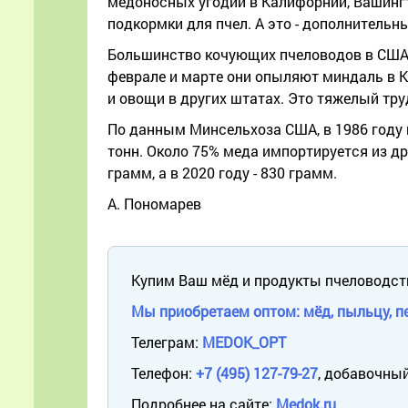
медоносных угодий в Калифорнии, Вашинг
подкормки для пчел. А это - дополнительн
Большинство кочующих пчеловодов в США 
феврале и марте они опыляют миндаль в К
и овощи в других штатах. Это тяжелый тру
По данным Минсельхоза США, в 1986 году по
тонн. Около 75% меда импортируется из др
грамм, а в 2020 году - 830 грамм.
А. Пономарев
Купим Ваш мёд и продукты пчеловодст
Мы приобретаем оптом: мёд, пыльцу, пе
Телеграм:
MEDOK_OPT
Телефон:
+7 (495) 127-79-27
, добавочный
Подробнее на сайте:
Medok.ru