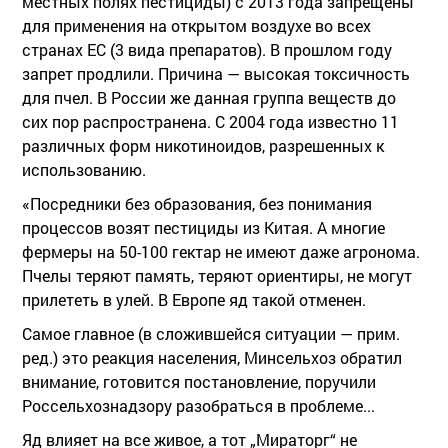
местных полях пестициды) с 2013 года запрещены
для применения на открытом воздухе во всех
странах ЕС (3 вида препаратов). В прошлом году
запрет продлили. Причина — высокая токсичность
для пчел. В России же данная группа веществ до
сих пор распространена. С 2004 года известно 11
различных форм никотиноидов, разрешенных к
использованию.
«Посредники без образования, без понимания
процессов возят пестициды из Китая. А многие
фермеры на 50-100 гектар не имеют даже агронома.
Пчелы теряют память, теряют ориентиры, не могут
прилететь в улей. В Европе яд такой отменен.
Самое главное (в сложившейся ситуации — прим.
ред.) это реакция населения, Минсельхоз обратил
внимание, готовится постановление, поручили
Россельхознадзору разобраться в проблеме...
Яд влияет на все живое, а тот „Мираторг“ не