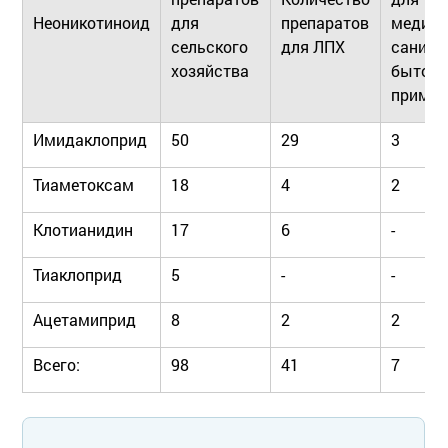
Неоникотиноид
для
препаратов
медици
сельского
для ЛПХ
санита
хозяйства
бытово
примен
Имидаклоприд
50
29
3
Тиаметоксам
18
4
2
Клотианидин
17
6
-
Тиаклоприд
5
-
-
Ацетамиприд
8
2
2
Всего:
98
41
7