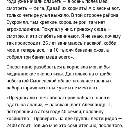
года уже начали слабеть — в осень полез мед
смотреть — фига. Давай их кормить! А с весны вот,
только четыре улья выжило. В той стороне района
Сукромля, там крепкие, хорошие рои, там нет
агрохолдингов. Покупал у них, привожу сюда —
смотрю, и эти слабеть начинают. Я не знаю, почему
так происходит, 25 лет занимаюсь пасекой, хобби
мое, а теперь все. На 10 тысяч бензина сжег, а
собрал три банки меда всего».
Оперативно разобраться в корне зла могли бы
медицинские экспертизы. Да только на отшибе
небогатой Смоленской области о качественных
лабораториях местные уже и не мечтают.
«Предлагали с ветлаборатории набрать пчел и
сдать на анализ, — рассказывает Александр П.,
потерявший в этом году 40 семей, половину
хозяйства. - Проверить на две группы пестицидов —
2400 стоит. Только мне это сомнительно, после того,