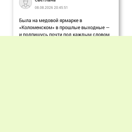
08.08.2026 20:45:51
Была на медовой ярмарке в
«Коломенском» в прошлые выходные —
и подпишусь почти под каждым словом
в статье, ос
Еще
Previous
Next
«Мир пчеловодства» © 2012 - 2026.
При цитировании материалов гиперссылка
на apiworld.ru обязательна.