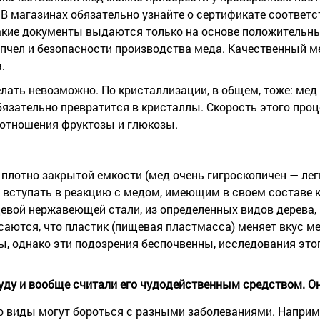
В магазинах обязательно узнайте о сертификате соответс
Такие документы выдаются только на основе положительн
 пчел и безопасности производства меда. Качественный м
.
елать невозможно. По кристаллизации, в общем, тоже: мед
бязательно превратится в кристаллы. Скорость этого проц
соотношения фруктозы и глюкозы.
в плотно закрытой емкости (мед очень гигроскопичен — ле
н вступать в реакцию с медом, имеющим в своем составе 
щевой нержавеющей стали, из определенных видов дерева,
саются, что пластик (пищевая пластмасса) меняет вкус м
 однако эти подозрения беспочвенны, исследования этог
уду и вообще считали его чудодейственным средством. О
 его виды могут бороться с разными заболеваниями. Напри