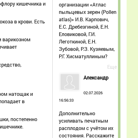
рофлору кишечника и
организации «Атлас
пыльцевых зерен (Pollen
atlas)» И.В. Карпович,
коза в крови. Есть
Е.С. Дребезгиной, Е.Н.
Еловиковой, Г.И.
и варикозном
Леготкиной, Е.Н.
ичивает
Зубовой, Р.З. Кузяевым,
Р.Г. Хисматуллиным?
средство,
Еще
Александр
02.07.2026
ром натощак и
16:56:33
попадает в
Дополнительно
шки, постепенно
усиливать печатным
ишечнике.
расплодом с учётом их
состояния. Расскажите