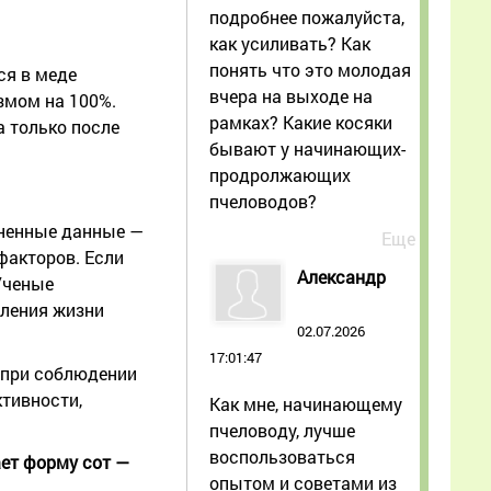
подробнее пожалуйста,
как усиливать? Как
понять что это молодая
ся в меде
вчера на выходе на
змом на 100%.
рамках? Какие косяки
а только после
бывают у начинающих-
продролжающих
пчеловодов?
едненные данные —
Еще
факторов. Если
Александр
Ученые
дления жизни
02.07.2026
17:01:47
т при соблюдении
тивности,
Как мне, начинающему
пчеловоду, лучше
воспользоваться
ает форму сот —
опытом и советами из