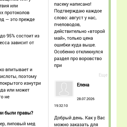
пасеку написано!
твия или
Подтверждаю каждое
ых протоколов
слово: август у нас,
ед — это прежде
пчеловодов,
действительно «второй
 до 95% состоит из
май», только цена
есса зависит от
ошибки куда выше.
Особенно откликнулся
раздел про воровство
при
гко впитывает и
Еще
кислоты, поэтому
 покрытого изнутри
Елена
еда или может
о не
28.07.2026
19:32:10
ни были правы?
Добрый день. Как у Вас
мер, липовый мед
можно заказать для