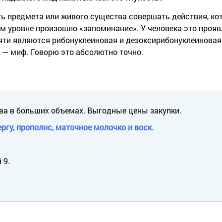
сть предмета или живого существа совершать действия, ко
ом уровне произошло «запоминание». У человека это прояв
яти являются рибонуклеиновая и дезоксирибонуклеиновая
а — миф. Говорю это абсолютно точно.
ва в больших объемах. Выгодные цены закупки.
ргу, прополис, маточное молочко и воск.
 9.