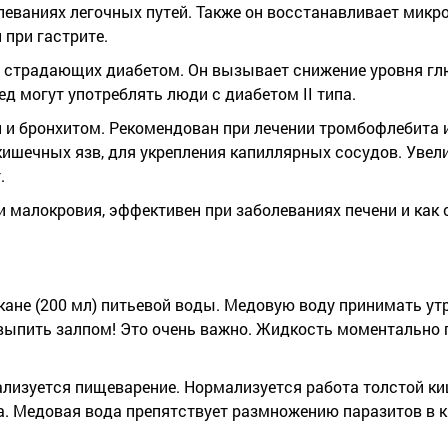
олеваниях легочных путей. Также он восстанавливает мик
 при гастрите.
, страдающих диабетом. Он вызывает снижение уровня глю
д могут употреблять люди с диабетом II типа.
 и бронхитом. Рекомендован при лечении тромбофлебита 
кишечных язв, для укрепления капиллярных сосудов. Увел
.
 малокровия, эффективен при заболеваниях печени и как 
кане (200 мл) питьевой воды. Медовую воду принимать ут
 выпить залпом! Это очень важно. Жидкость моментально 
ализуется пищеварение. Нормализуется работа толстой ки
. Медовая вода препятствует размножению паразитов в к