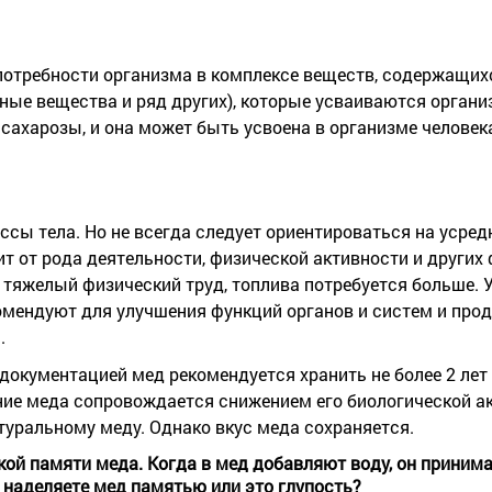
 потребности организма в комплексе веществ, содержащих
ьные вещества и ряд других), которые усваиваются органи
сахарозы, и она может быть усвоена в организме человек
м массы тела. Но не всегда следует ориентироваться на уср
ит от рода деятельности, физической активности и других 
и тяжелый физический труд, топлива потребуется больше. 
омендуют для улучшения функций органов и систем и про
.
 документацией мед рекомендуется хранить не более 2 ле
ие меда сопровождается снижением его биологической ак
туральному меду. Однако вкус меда сохраняется.
кой памяти меда. Когда в мед добавляют воду, он приним
 наделяете мед памятью или это глупость?