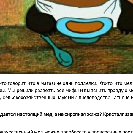
то говорит, что в магазине одни подделки. Кто-то, что ме
уры. Мы решили развеять все мифы и выяснить правду о м
у сельскохозяйственных наук НИИ пчеловодства Татьяне Р
родается настоящий мед, а не сиропная жижа? Кристаллиза
брокачественный мед можно приобрести у проверенных пос