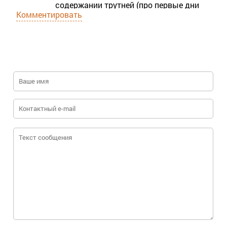
содержании трутней (про первые дни
Комментировать
жизни, белковый корм, риск изгнания
трутней при безвзяточье и решение
через подкормку/безматочность), а
также подробное описание, как
избежать засасывания мукуса и
«пробки» в капилляре. Такие вещи
обычно узнаёшь только на практике — а
здесь они разложены по полочкам.
Отдельный плюс — перечислены
варианты получения трутневого
расплода в разные сроки (изолятор на
трутневом соте, матки-трутовки, пчёлы-
трутовки) и объяснено, почему это
вообще может понадобиться. Для тех,
кто только подступается к теме, статья
реально помогает представить весь
процесс целиком и понять, где чаще
всего возникают ошибки. Сохранил
себе в закладки и буду возвращаться