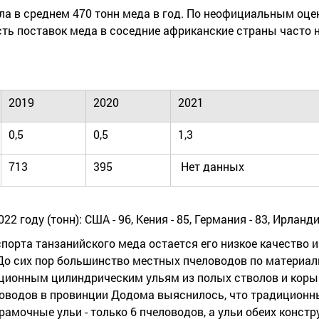
ла в среднем 470 тонн меда в год. По неофициальным оце
сть поставок меда в соседние африканские страны часто н
2019
2020
2021
0,5
0,5
1,3
713
395
Нет данных
 году (тонн): США - 96, Кения - 85, Германия - 83, Ирландия 
порта танзанийского меда остается его низкое качество и
 До сих пор большинство местных пчеловодов по материа
ционным цилиндрическим ульям из полых стволов и коры 
еловодов в провинции Додома выяснилось, что традиционн
амочные ульи - только 6 пчеловодов, а ульи обеих констру