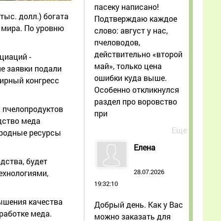
пасеку написано!
тыс. долл.) богата
Подтверждаю каждое
 мира. По уровню
слово: август у нас,
пчеловодов,
действительно «второй
циаций -
май», только цена
е заявки подали
ошибки куда выше.
мирный конгресс
Особенно откликнулся
раздел про воровство
х пчелопродуктов
при
одство меда
Еще
риродные ресурсы
Елена
дства, будет
28.07.2026
ехнологиями,
19:32:10
вышения качества
Добрый день. Как у Вас
работке меда.
можно заказать для