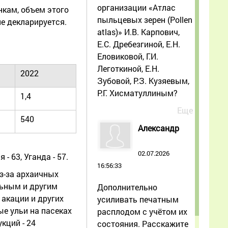
организации «Атлас
нкам, объем этого
пыльцевых зерен (Pollen
е декларируется.
atlas)» И.В. Карпович,
Е.С. Дребезгиной, Е.Н.
Еловиковой, Г.И.
Леготкиной, Е.Н.
2022
Зубовой, Р.З. Кузяевым,
Р.Г. Хисматуллиным?
1,4
Еще
540
Александр
02.07.2026
- 63, Уганда - 57.
16:56:33
з-за архаичных
льным и другим
Дополнительно
акации и других
усиливать печатным
ые ульи на пасеках
расплодом с учётом их
кций - 24
состояния. Расскажите