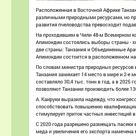
Расположенная в Восточной Африке Танзания
различными природными ресурсами, но пр
развития пчеловодства превосходит пода
На проходившем в Чили 48-м Всемирном к
Апимондии состоялись выборы страны - хо
две страны: Танзания и Объединенные Ар
Апимондии состоится в расположенном на 
По словам министра природных ресурсов и
Танзания занимает 14 место в мире и 2-е 
составляло 30,4 тыс. тонн в год, а в 2025
позволяют Танзании производить более 130
А. Каируки выразила надежду, что конгрес
способствовать повышению квалификации 
стимулирует приток частных инвестиций в 
С 2020 года разрешено размещать пасеки 
меда и увеличения его экспорта намечена