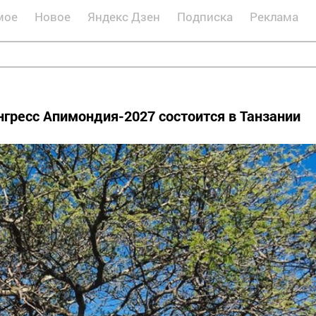
мое
Новое
Яндекс Дзен
Подписка
Реклама
ресс Апимондия-2027 состоится в Танзании