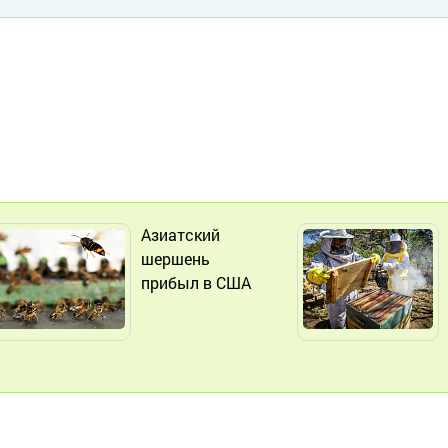
Азиатский
шершень
прибыл в США