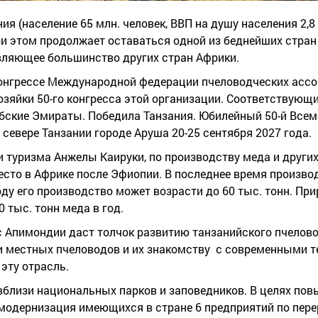
 (население 65 млн. человек, ВВП на душу населения 2,8 
и этом продолжает оставаться одной из беднейших стран
вляющее большинство других стран Африки.
онгрессе Международной федерации пчеловодческих ассо
зяйки 50-го конгресса этой организации. Соответствующи
абские Эмираты. Победила Танзания. Юбилейный 50-й Все
севере Танзании городе Аруша 20-25 сентября 2027 года.
 туризма Анжелы Каируки, по производству меда и други
место в Африке после Эфиопии. В последнее время произв
 году его производство может возрасти до 60 тыс. тонн. П
 тыс. тонн меда в год.
с Апимондии даст толчок развитию танзанийского пчелово
местных пчеловодов и их знакомству с современными т
эту отрасль.
вблизи национальных парков и заповедников. В целях по
 модернизация имеющихся в стране 6 предприятий по пере