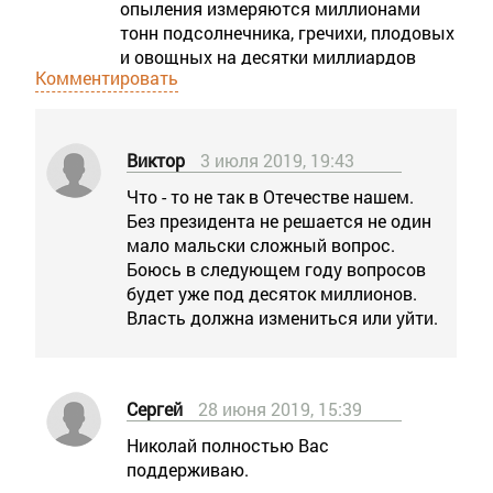
опыления измеряются миллионами
тонн подсолнечника, гречихи, плодовых
и овощных на десятки миллиардов
Комментировать
рублей. Пример. Одна семья на
опылении подсолнечника принесет 100
кг меда на примерно 5 тыс. руб., при
этом урожайность повышается на 50-
Виктор
3 июля 2019, 19:43
70%, что эквивалентно 25 тыс. руб. Из-
Что - то не так в Отечестве нашем.
за недостаточного опыления у нас
Без президента не решается не один
позорно низкая урожайность, Не
мало мальски сложный вопрос.
хватает 18 млн. пчелосемей. Для
Боюсь в следующем году вопросов
сравнения: по подсолнечнику у нас
будет уже под десяток миллионов.
урожайность 10 ц/га, а на Украине 25.
Власть должна измениться или уйти.
Давайте не преуменьшать роль
пчеловодства, взглянем шире, по
государственному. В своих обращениях
в СМИ, правительство, суды ставьте во
Сергей
28 июня 2019, 15:39
главу не беды личных пасек, а
огромный ущерб для народного
Николай полностью Вас
хозяйства в целом. Нужно чтобы все
поддерживаю.
поняли трагизм ситуации. Не медом