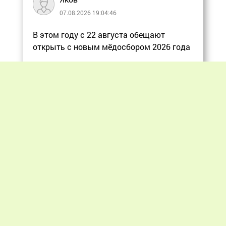
07.08.2026 19:04:46
В этом году с 22 августа обещают
открыть с новым мёдосбором 2026 года
Еще
Previous
Next
«Мир пчеловодства» © 2012 - 2026.
При цитировании материалов гиперссылка
на apiworld.ru обязательна.