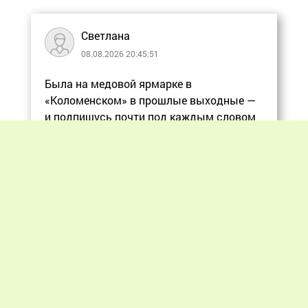
Светлана
08.08.2026 20:45:51
Была на медовой ярмарке в
«Коломенском» в прошлые выходные —
и подпишусь почти под каждым словом
в статье, ос
Еще
Previous
Next
«Мир пчеловодства» © 2012 - 2026.