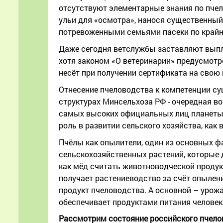
отсутствуют элементарные знания по пчел
ульи для «осмотра», нанося существенный
потревоженными семьями пасеки по крайне
Даже сегодня ветслужбы заставляют выпла
хотя законом «О ветеринарии» предусмот
несёт при получении сертификата на свою 
Отнесение пчеловодства к компетенции сущ
структурах Минсельхоза РФ - очередная в
самых высоких официальных лиц планеты у
роль в развитии сельского хозяйства, как
Пчёлы как опылители, один из основных 
сельскохозяйственных растений, которые д
как мёд считать животноводческой продукц
получает растениеводство за счёт опылен
продукт пчеловодства. А основной – уро
обеспечивает продуктами питания человек
Рассмотрим состояние российского пчело