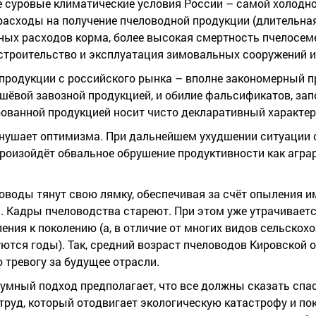
ее суровые климатические условия России – самой холодно
асходы на получение пчеловодной продукции (длительна
ных расходов корма, более высокая смертность пчелосем
 строительство и эксплуатация зимовальных сооружений и 
 продукции с российского рынка – вполне закономерный п
ешёвой завозной продукцией, и обилие фальсификатов, з
ованной продукцией носит чисто декларативный характер
 внушает оптимизма. При дальнейшем ухудшении ситуации
оизойдёт обвальное обрушение продуктивности как аграр
человоды тянут свою лямку, обеспечивая за счёт опыления
. Кадры пчеловодства стареют. При этом уже утрачивает
ения к поколению (а, в отличие от многих видов сельскох
ются годы). Так, средний возраст пчеловодов Кировской о
ю тревогу за будущее отрасли.
зумный подход предполагает, что все должны сказать спа
труд, который отодвигает экологическую катастрофу и по