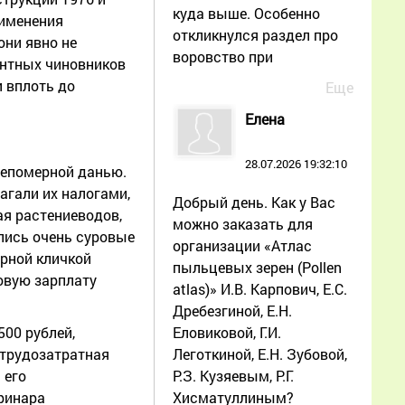
куда выше. Особенно
рименения
откликнулся раздел про
они явно не
воровство при
ентных чиновников
 вплоть до
Еще
Елена
28.07.2026 19:32:10
непомерной данью.
агали их налогами,
Добрый день. Как у Вас
ая растениеводов,
можно заказать для
ались очень суровые
организации «Атлас
орной кличкой
пыльцевых зерен (Pollen
овую зарплату
atlas)» И.В. Карпович, Е.С.
Дребезгиной, Е.Н.
Еловиковой, Г.И.
00 рублей,
Леготкиной, Е.Н. Зубовой,
 трудозатратная
Р.З. Кузяевым, Р.Г.
 его
Хисматуллиным?
еринара