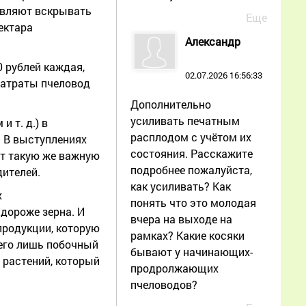
авляют вскрывать
Еще
ектара
Александр
 рублей каждая,
02.07.2026 16:56:33
затраты пчеловод
Дополнительно
усиливать печатным
 т. д.) в
расплодом с учётом их
. В выступлениях
состояния. Расскажите
ет такую же важную
подробнее пожалуйста,
дителей.
как усиливать? Как
х
понять что это молодая
 дороже зерна. И
вчера на выходе на
 продукции, которую
рамках? Какие косяки
сего лишь побочный
бывают у начинающих-
 растений, который
продролжающих
пчеловодов?