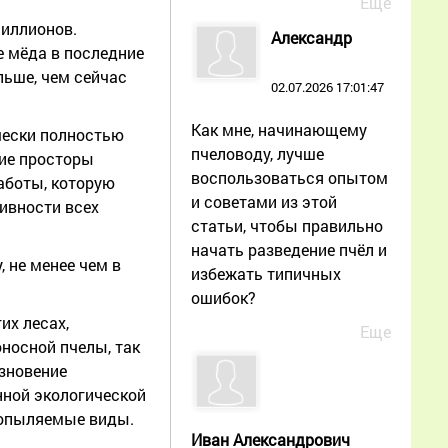
Еще
миллионов.
Александр
е мёда в последние
льше, чем сейчас
02.07.2026 17:01:47
Как мне, начинающему
чески полностью
пчеловоду, лучше
кие просторы
воспользоваться опытом
аботы, которую
и советами из этой
ивности всех
статьи, чтобы правильно
начать разведение пчёл и
 не менее чем в
избежать типичных
ошибок?
их лесах,
Еще
носной пчелы, так
езновение
нной экологической
оопыляемые виды.
Иван Александрович