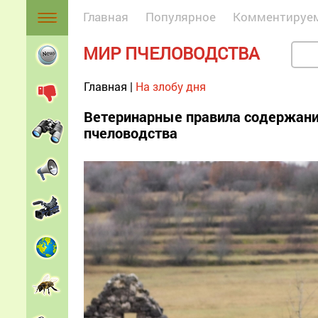
Главная
Популярное
Комментируе
МИР ПЧЕЛОВОДСТВА
Главная
|
На злобу дня
Ветеринарные правила содержания
пчеловодства