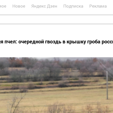
мое
Новое
Яндекс Дзен
Подписка
Реклама
 пчел: очередной гвоздь в крышку гроба росс