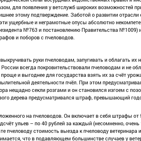
азом, для появления у ветслужб широких возможностей п
шнее этому подтверждение. Заботой о развитии отрасли 
о эти ущербные и неграмотные опусы абсолютно некомпет
резидента №763 и постановлению Правительства №1009) и
рафов и поборов с пчеловодов.
ыкручивать руки пчеловодам, запугивать и облагать их 
 России всегда покровительствовали пчеловодам и не обл
 проще и выгоднее для государства взять их за счёт урож
 опылительной деятельности пчёл. При этом предусматрив
ора нещадно секли розгами и он становился изгоем с поз
тевого дерева предусматривался штраф, превышающий год
оженного на пчеловодов. Он включает в себя штрафы от 5
одсчёт ульев – по 40 рублей за каждый (несомненно, очень
лате пчеловоду стоимость выезда к пчеловоду ветеринара и
инимается, что в подавляющем большинстве случаев у вет