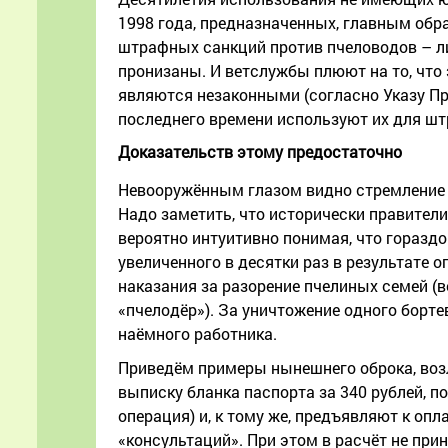
1998 года, предназначенных, главным обр
штрафных санкций против пчеловодов – ли
пронизаны. И ветслужбы плюют на то, чт
являются незаконными (согласно Указу П
последнего времени используют их для шт
Доказательств этому предостаточно
Невооружённым глазом видно стремление в
Надо заметить, что исторически правители
вероятно интуитивно понимая, что гораздо
увеличенного в десятки раз в результате
наказания за разорение пчелиных семей (в
«пчелодёр»). За уничтожение одного бор
наёмного работника.
Приведём примеры нынешнего оброка, возл
выписку бланка паспорта за 340 рублей, п
операция) и, к тому же, предъявляют к оп
«консультаций». При этом в расчёт не пр