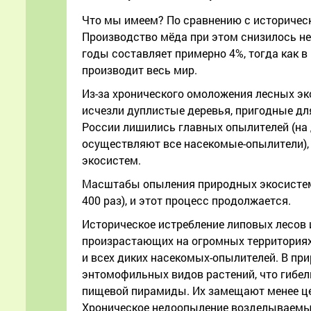
Что мы имеем? По сравнению с историческ
Производство мёда при этом снизилось не 
годы составляет примерно 4%, тогда как в
производит весь мир.
Из-за хронического омоложения лесных эк
исчезли дуплистые деревья, пригодные для
России лишились главных опылителей (на 
осуществляют все насекомые-опылители), 
экосистем.
Масштабы опыления природных экосистем со
400 раз), и этот процесс продолжается.
Историческое истребление липовых лесов и
произрастающих на огромных территориях 
и всех диких насекомых-опылителей. В пр
энтомофильных видов растений, что гибел
пищевой пирамиды. Их замещают менее ц
Хроническое недоопыление возделываемых