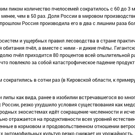
им пиком количество пчелосемей сократилось с 60 до 3 
менее, чем в 50 раз. Доля России в мировом производств
 прошлом Россия производила его в два с лишним раза бо
осистем и ущербных правил лесоводства в стране практи
 обитания пчёл, а вместе с ними - и дикие пчёлы. Гигантс
долю пчёл приходится 80 процентов всей опылительной р
что повлекло за собой катастрофическое падение продукт
кратились в сотни раз (в Кировской области, к примеру,
 липы как вида, ранее в изобилии встречавшегося во мног
России, резко ухудшило условия существования как медо
иродных экосистемах идёт сокращение численности и исч
ьно отражается на продуктивности всех уровней естестве
енные в кормовом и продовольственном отношении ветр
 энтомофильных культур резко снижает их урожайность.