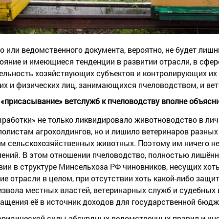
о или ведомственного документа, вероятно, не будет лиш
ояние и имеющиеся тенденции в развитии отрасли, в сфер
тельность хозяйствующих субъектов и контролирующих их
их и физических лиц, занимающихся пчеловодством, и ве
 «присасывание» ветслужб к пчеловодству вполне объясн
работки» не только ликвидировало животноводство в ли
олистам агрохолдингов, но и лишило ветеринаров разных
м сельскохозяйственных животных. Поэтому им ничего не 
ений. В этом отношении пчеловодство, полностью лишён
вии в структуре Минсельхоза РФ чиновников, несущих хоть
е отрасли в целом, при отсутствии хоть какой-либо защи
извола местных властей, ветеринарных служб и судебных 
ащения её в источник доходов для государственной бюдж
ридической силы абсурдных ведомственных правил и инс