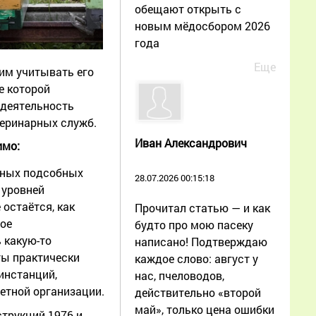
обещают открыть с
новым мёдосбором 2026
года
Еще
ним учитывать его
е которой
 деятельность
теринарных служб.
Иван Александрович
имо:
чных подсобных
28.07.2026 00:15:18
 уровней
остаётся, как
Прочитал статью — и как
ное
будто про мою пасеку
 какую-то
написано! Подтверждаю
ты практически
каждое слово: август у
инстанций,
нас, пчеловодов,
етной организации.
действительно «второй
май», только цена ошибки
трукций 1976 и