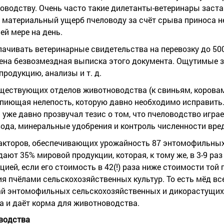
оводству. Очень часто такие дилетанты-ветеринары заст
 материальный ущерб пчеловоду за счёт срыва приноса н
й мере на день.
чивать ветеринарные свидетельства на перевозку до 500
рена безвозмездная выписка этого документа. Ощутимые 
продукцию, анализы и т. д.
ествующих отделов животноводства (к свиньям, коровам и
опиющая нелепость, которую давно необходимо исправить
же давно прозвучал тезис о том, что пчеловодство игра
 вода, минеральные удобрения и контроль численности вре
факторов, обеспечивающих урожайность 87 энтомофильны
ают 35% мировой продукции, которая, к тому же, в 3-9 раз
ией, если его стоимость в 42(!) раза ниже стоимости той
ия пчёлами сельскохозяйственных культур. То есть мёд в
жай энтомофильных сельскохозяйственных и дикорастущих
а и даёт корма для животноводства.
водства