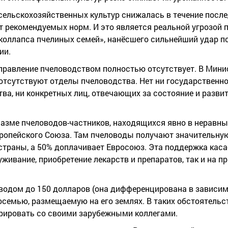
льскохозяйственных культур снижалась в течение последн
 от рекомендуемых норм. И это является реальной угрозой
«коллапса пчелиных семей», нанёсшего сильнейший удар п
ии.
управление пчеловодством полностью отсутствует. В Мини
отсутствуют отделы пчеловодства. Нет ни государственно
ва, ни конкретных лиц, отвечающих за состояние и разви
иазме пчеловодов-частников, находящихся явно в неравны
вропейского Союза. Там пчеловоды получают значительн
страны, а 50% доплачивает Евросоюз. Эта поддержка каса
живание, приобретение лекарств и препаратов, так и на п
водом до 150 долларов (она дифференцирована в зависим
семью, размещаемую на его землях. В таких обстоятельс
урировать со своими зарубежными коллегами.