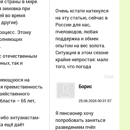
й страны в мире.
я зимовка при
Очень кстати наткнулся
ей во время
на эту статью, сейчас в
другие).
России для нас,
пчеловодов, любая
роцесс. Этому
поддержка и обмен
аполняющих
опытом на вес золота.
.
Ситуация в этом сезоне
 с отечественным
крайне непростая: мало
ных, так и
того, что погода
Еще
 имеющуюся на
Борис
ся преемственность
озяйственного
бласти – 65 лет,
25.06.2026 00:31:57
Я пенсионер хочу
сибо энтузиастам-
попробовать заняться
ка ещё даёт
разведением пчёл