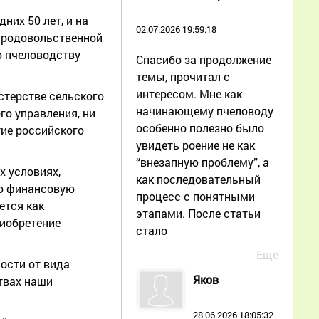
их 50 лет, и на
02.07.2026 19:59:18
 продовольственной
о пчеловодству
Спасибо за продолжение
темы, прочитал с
интересом. Мне как
стерстве сельского
начинающему пчеловоду
го управления, ни
особенно полезно было
тие российского
увидеть роение не как
“внезапную проблему”, а
х условиях,
как последовательный
ую финансовую
процесс с понятными
ется как
этапами. После статьи
риобретение
стало
Еще
ости от вида
Яков
твах наши
28.06.2026 18:05:32