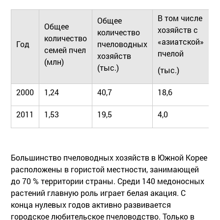
В том числе
Общее
Общее
хозяйств с
количество
Х
количество
«азиатской»
Год
пчеловодных
«
семей пчел
пчелой
хозяйств
п
(млн)
(тыс.)
(тыс.)
2000
1,24
40,7
18,6
2
2011
1,53
19,5
4,0
1
Большинство пчеловодных хозяйств в Южной Корее
расположены в гористой местности, занимающей
до 70 % территории страны. Среди 140 медоносных
растений главную роль играет белая акация. С
конца нулевых годов активно развивается
городское любительское пчеловодство. Только в