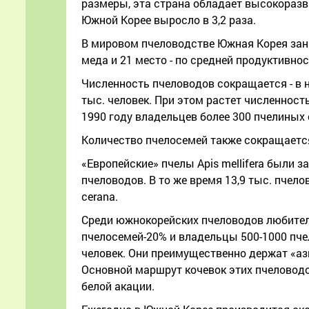
размеры, эта страна обладает высокоразв
Южной Корее выросло в 3,2 раза.
В мировом пчеловодстве Южная Корея зани
меда и 21 место - по средней продуктивнос
Численность пчеловодов сокращается - в на
тыс. человек. При этом растет численност
1990 году владельцев более 300 пчелиных с
Количество пчелосемей также сокращается - 
«Европейские» пчелы Apis mellifera были з
пчеловодов. В то же время 13,9 тыс. пчел
cerana.
Среди южнокорейских пчеловодов любител
пчелосемей-20% и владельцы 500-1000 пче
человек. Они преимущественно держат «ази
Основной маршрут кочевок этих пчеловодов
белой акации.