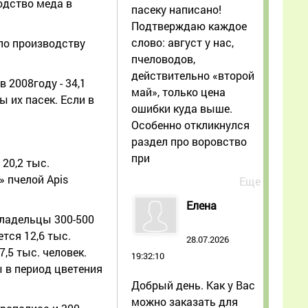
одство меда в
пасеку написано!
Подтверждаю каждое
слово: август у нас,
по производству
пчеловодов,
действительно «второй
 2008году - 34,1
май», только цена
 их пасек. Если в
ошибки куда выше.
Особенно откликнулся
раздел про воровство
при
 20,2 тыс.
» пчелой Apis
Еще
Елена
владельцы 300-500
тся 12,6 тыс.
28.07.2026
,5 тыс. человек.
19:32:10
ы в период цветения
Добрый день. Как у Вас
можно заказать для