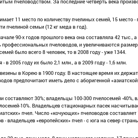
итым пчеловодством. За последние четверть века произв
мает 11 место по количеству пчелиных семей, 15 место - 
ти пчелиной семьи (12 кг меда в год).
чале 90-х годов прошлого века она составляла 42 тыс., а в
ь профессиональных пчеловодов, и увеличиваются размеры
емей было всего 8 человек, то в 2008 году - уже 1344.
в 2005 году их было 2,1 млн., а в 2009 году - 1,6 млн.
авезены в Корею в 1900 году. В настоящее время их держат
оводов предпочитают иметь дело с аборигенной «азиатской
и составляют 30%; владельцы 100-300 пчелосемей -40%, 
лосемей-10%. Владельцев стационарных пасек насчитывае
атских» пчел. Число «кочующих» пчеловодов составляет 7
 - владельцев «европейских» пчел - с юга на север стран