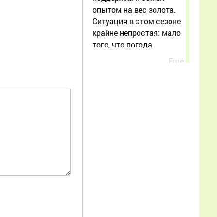
опытом на вес золота.
Ситуация в этом сезоне
крайне непростая: мало
того, что погода
Еще
Борис
25.06.2026
00:31:57
Я пенсионер хочу
попробовать заняться
разведением пчёл
Еще
Ольга
10.06.2026