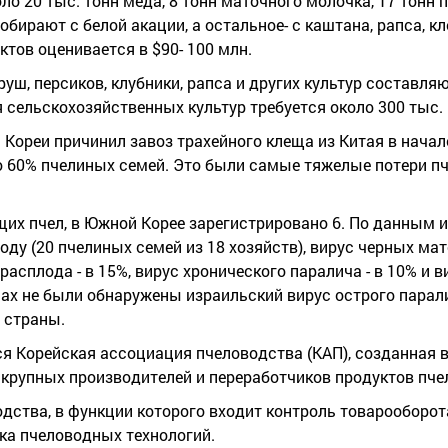
о 20 тыс. тонн меда, 8 тонн маточного молочка, 17 тонн 
бирают с белой акации, а остальное- с каштана, рапса, кл
тов оценивается в $90- 100 млн.
уш, персиков, клубники, рапса и других культур составляю
 сельскохозяйственных культур требуется около 300 тыс.
реи причинил завоз трахейного клеща из Китая в начале 
ло 60% пчелиных семей. Это были самые тяжелые потери пч
щих пчел, в Южной Корее зарегистрировано 6. По данным 
оду (20 пчелиных семей из 18 хозяйств), вирус черных ма
расплода - в 15%, вирус хронического паралича - в 10% и
зцах не были обнаружены израильский вирус острого пара
 страны.
я Корейская ассоциация пчеловодства (КАП), созданная в
 крупных производителей и переработчиков продуктов пче
дства, в функции которого входит контроль товарооборот
тка пчеловодных технологий.