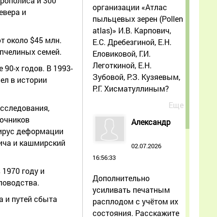
прополиса и 300
организации «Атлас
евера и
пыльцевых зерен (Pollen
atlas)» И.В. Карпович,
т около $45 млн.
Е.С. Дребезгиной, Е.Н.
 пчелиных семей.
Еловиковой, Г.И.
Леготкиной, Е.Н.
90-х годов. В 1993-
Зубовой, Р.З. Кузяевым,
ел в истории
Р.Г. Хисматуллиным?
Еще
исследования,
точников
Александр
 вирус деформации
лича и кашмирский
02.07.2026
16:56:33
 1970 году и
Дополнительно
ловодства.
усиливать печатным
а и путей сбыта
расплодом с учётом их
состояния. Расскажите