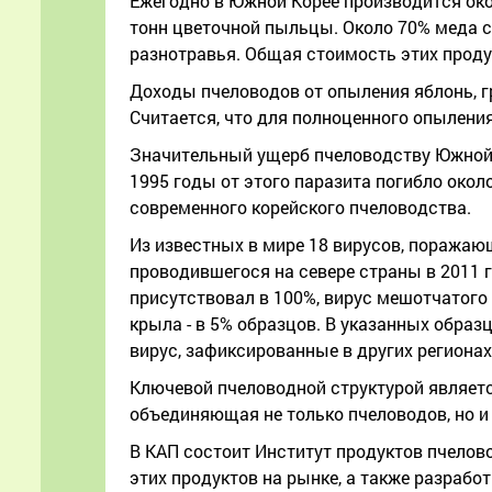
Ежегодно в Южной Корее производится окол
тонн цветочной пыльцы. Около 70% меда со
разнотравья. Общая стоимость этих продук
Доходы пчеловодов от опыления яблонь, гр
Считается, что для полноценного опыления
Значительный ущерб пчеловодству Южной Ко
1995 годы от этого паразита погибло око
современного корейского пчеловодства.
Из известных в мире 18 вирусов, поражаю
проводившегося на севере страны в 2011 г
присутствовал в 100%, вирус мешотчатого 
крыла - в 5% образцов. В указанных обра
вирус, зафиксированные в других регионах
Ключевой пчеловодной структурой являетс
объединяющая не только пчеловодов, но и
В КАП состоит Институт продуктов пчелово
этих продуктов на рынке, а также разрабо