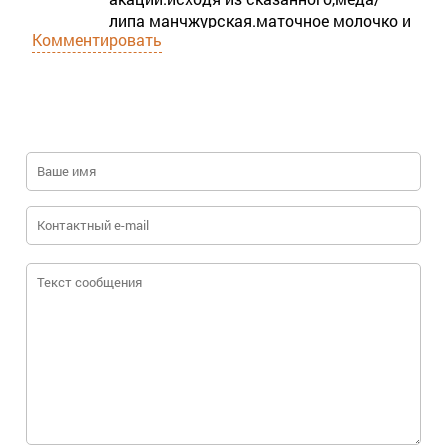
липа манчжурская.маточное молочко и
Комментировать
иже с ними качественные.с
сертификатами.лучше моих дубовых?
только вопрос к
ветслужбе.риторический.как у него
анализ-диастаза наверно зашкаливает?
подумаешь-у нас диастаза по таблице-
до15единиц ГОТЕ.а по факту-до 30
.наверное наша сертифицированная
лаборатория не умеет делать анализ?
просветите пожалуйста...