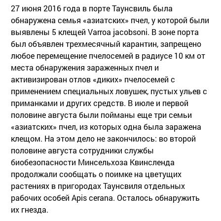
27 июня 2016 года в порте Таунсвиль была
обнаружена семья «азиатских» пчел, у которой были
выявлены 5 клещей Varroa jacobsoni. В зоне порта
был объявлен трехмесячный карантин, запрещено
любое перемещение пчелосемей в радиусе 10 км от
места обнаружения зараженных пчел и
активизирован отлов «диких» пчелосемей с
применением специальных ловушек, пустых ульев с
приманками и других средств. В июле и первой
половине августа были пойманы еще три семьи
«азиатских» пчел, из которых одна была заражена
клещом. На этом дело не закончилось: во второй
половине августа сотрудники службы
биобезопасности Минсельхоза Квинсленда
продолжали сообщать о поимке на цветущих
растениях в пригородах Таунсвиля отдельных
рабочих особей Аpis cerana. Осталось обнаружить
их гнезда.