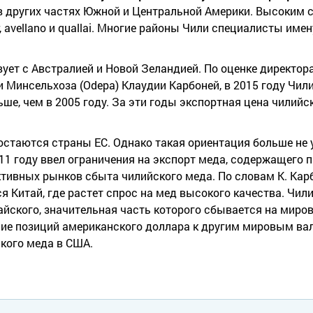
 в других частях Южной и Центральной Америки. Высоким 
, avellano и quallai. Многие районы Чили специалисты име
ет с Австралией и Новой Зеландией. По оценке директор
и Минсельхоза (Odepa) Клаудии Карбоней, в 2015 году Чил
льше, чем в 2005 году. За эти годы экспортная цена чилий
стаются страны ЕС. Однако такая ориентация больше не 
2011 году ввел ограничения на экспорт меда, содержащего
ктивных рынков сбыта чилийского меда. По словам К. Кар
я Китай, где растет спрос на мед высокого качества. Чил
тайского, значительная часть которого сбывается на миро
ение позиций американского доллара к другим мировым в
кого меда в США.