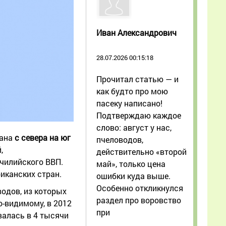
Иван Александрович
28.07.2026 00:15:18
Прочитал статью — и
как будто про мою
пасеку написано!
Подтверждаю каждое
слово: август у нас,
еана
с севера на юг
пчеловодов,
,
действительно «второй
чилийского ВВП.
май», только цена
иканских стран.
ошибки куда выше.
Особенно откликнулся
водов, из которых
раздел про воровство
о-видимому, в 2012
при
валась в 4 тысячи