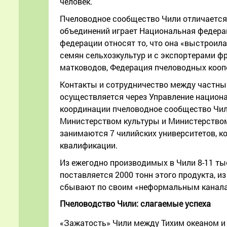
человек.
Пчеловодное сообщество Чили отличается
объединений играет Национальная федераци
федерации относят то, что она «выстроил
семян сельхозкультур и с экспортерами ф
матководов, Федерация пчеловодных кооп
Контакты и сотрудничество между частны
осуществляется через Управление национал
координации пчеловодное сообщество Чил
Министерством культуры и Министерством
занимаются 7 чилийских университетов, к
квалификации.
Из ежегодно производимых в Чили 8-11 тыс
поставляется 2000 тонн этого продукта, из
сбывают по своим «неформальным канал
Пчеловодство Чили: слагаемые успеха
«Зажатость» Чили между Тихим океаном 