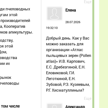
Еще
еди пчеловодных
Елена
угам этой
 производителей
28.07.2026
а, Кооператив
19:32:10
иков апикультуры.
Добрый день. Как у Вас
одству,
можно заказать для
ря этой
организации «Атлас
Дом,
пыльцевых зерен (Pollen
ловодства
atlas)» И.В. Карпович,
ии их
Е.С. Дребезгиной, Е.Н.
Еловиковой, Г.И.
 рынок
Леготкиной, Е.Н.
 пчеловоды
Зубовой, Р.З. Кузяевым,
Р.Г. Хисматуллиным?
Еще
 том числе
Александр