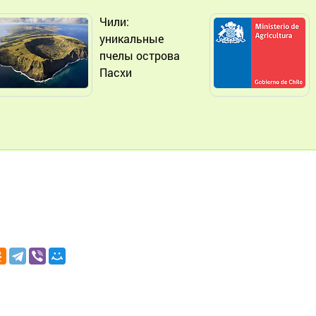
Чили:
уникальные
пчелы острова
Пасхи