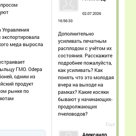
спросом
нуют
02.07.2026
16:56:33
а Управления
Дополнительно
и экспортировала
усиливать печатным
ского меда выросла
расплодом с учётом их
состояния. Расскажите
устраивает
подробнее пожалуйста,
 пыльцу ГМО. Odepa
как усиливать? Как
боней, одним из
понять что это молодая
ийский продукт
вчера на выходе на
вом рынке по
рамках? Какие косяки
алютам
бывают у начинающих-
продролжающих
пчеловодов?
Еще
Александр