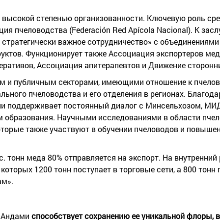
 высокой степенью организованности. Ключевую роль ср
я пчеловодства (Federación Red Apícola Nacional). К засл
а стратегически важное сотрудничество» с объединениями
руктов. Функционирует также Ассоциация экспортеров мед
еративов, Ассоциация апитерапевтов и Движение сторонн
м и публичным секторами, имеющими отношение к пчелов
ьного пчеловодства и его отделения в регионах. Благода
и поддерживает постоянный диалог с Минсельхозом, МИ
 образования. Научными исследованиями в области пче
оторые также участвуют в обучении пчеловодов и повышен
. тонн меда 80% отправляется на экспорт. На внутренний
 которых 1200 тонн поступает в торговые сети, а 800 тонн
ам».
и Андами
способствует сохранению ее уникальной флоры, в