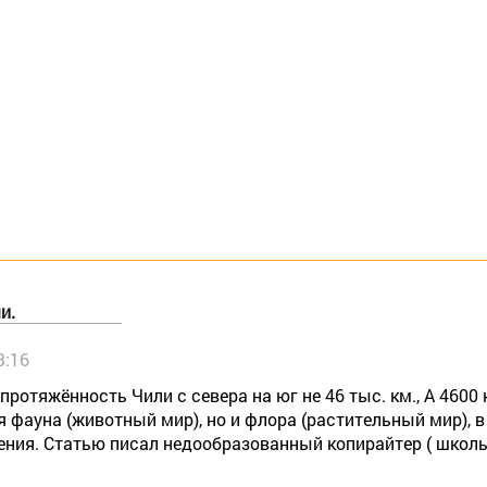
и.
3:16
 протяжённость Чили с севера на юг не 46 тыс. км., А 4600 
 фауна (животный мир), но и флора (растительный мир), в
ния. Статью писал недообразованный копирайтер ( школ