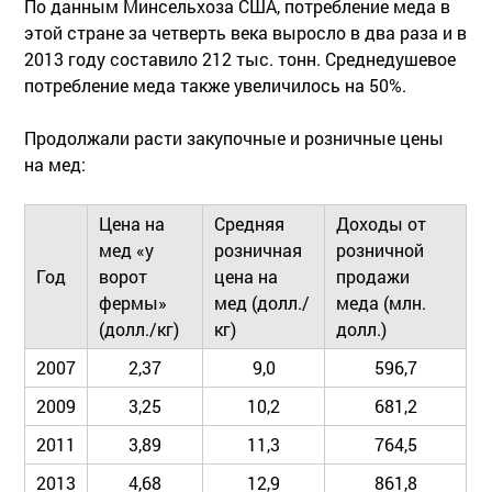
По данным Минсельхоза США, потребление меда в
этой стране за четверть века выросло в два раза и в
2013 году составило 212 тыс. тонн. Среднедушевое
потребление меда также увеличилось на 50%.
Продолжали расти закупочные и розничные цены
на мед:
Цена на
Средняя
Доходы от
мед «у
розничная
розничной
Год
ворот
цена на
продажи
фермы»
мед (долл./
меда (млн.
(долл./кг)
кг)
долл.)
2007
2,37
9,0
596,7
2009
3,25
10,2
681,2
2011
3,89
11,3
764,5
2013
4,68
12,9
861,8