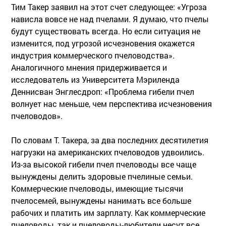
Тим Такер заявил на этот счет следующее: «Угроза
нависла вовсе не над пчелами. Я думаю, что пчелы
будут существовать всегда. Но если ситуация не
изменится, под угрозой исчезновения окажется
индустрия коммерческого пчеловодства».
Аналогичного мнения придерживается и
исследователь из Университета Мэриленда
Деннисван Энглесдроп: «Проблема гибели пчел
волнует нас меньше, чем перспектива исчезновения
пчеловодов».
По словам Т. Такера, за два последних десятилетия
нагрузки на американских пчеловодов удвоились.
Из-за высокой гибели пчел пчеловоды все чаще
вынуждены делить здоровые пчелиные семьи.
Коммерческие пчеловоды, имеющие тысячи
пчелосемей, вынуждены нанимать все больше
рабочих и платить им зарплату. Как коммерческие
пчеловоды, так и пчеловоды-любители несут все