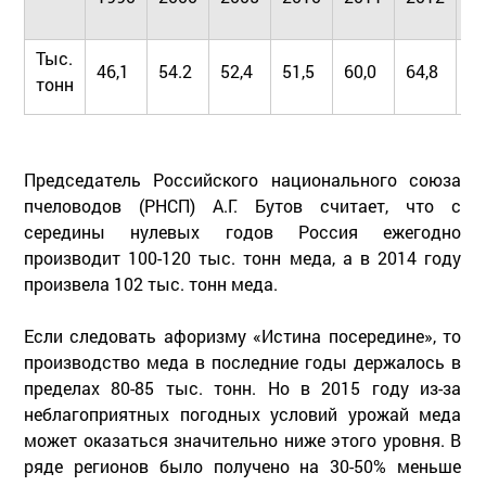
Тыс.
46,1
54.2
52,4
51,5
60,0
64,8
68
тонн
Председатель Российского национального союза
пчеловодов (РНСП) А.Г. Бутов считает, что с
середины нулевых годов Россия ежегодно
производит 100-120 тыс. тонн меда, а в 2014 году
произвела 102 тыс. тонн меда.
Если следовать афоризму «Истина посередине», то
производство меда в последние годы держалось в
пределах 80-85 тыс. тонн. Но в 2015 году из-за
неблагоприятных погодных условий урожай меда
может оказаться значительно ниже этого уровня. В
ряде регионов было получено на 30-50% меньше