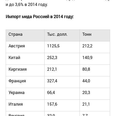
и до 3,6% в 2014 году.
Импорт меда Россией в 2014 году:
Страна
Тыс. долл.
Тонн
Австрия
1125,5
212,2
Китай
252,3
140,9
Киргизия
212,1
80,8
Франция
327,4
44,0
Украина
66,4
20,3
Италия
157,6
21,1
Венгрия
32,0
7,7