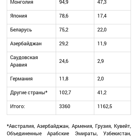
Монголия
94,9
47,3
Япония
78,6
17,4
Беларусь
75,2
22,0
Азербайджан
29,2
11,9
Саудовская
24,6
2,9
Аравия
Германия
11,8
2,0
Другие страны*
102,7
41,2
Итого:
3360
1162,5
*Австралия, Азербайджан, Армения, Грузия, Кувейт,
Объединенные Арабские Эмираты, Узбекистан,