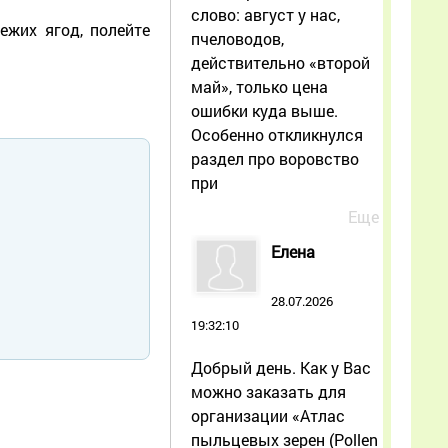
слово: август у нас,
жих ягод, полейте
пчеловодов,
действительно «второй
май», только цена
ошибки куда выше.
Особенно откликнулся
раздел про воровство
при
Еще
Елена
28.07.2026
19:32:10
Добрый день. Как у Вас
можно заказать для
организации «Атлас
пыльцевых зерен (Pollen