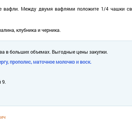
е вафли. Между двумя вафлями положите 1/4 чашки све
алина, клубника и черника.
ва в больших объемах. Выгодные цены закупки.
ргу, прополис, маточное молочко и воск.
 9.
вич