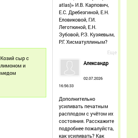
atlas)» И.В. Карпович,
Е.С. Дребезгиной, Е.Н.
Еловиковой, Г.И.
Леготкиной, Е.Н.
Зубовой, Р.З. Кузяевым,
Р.Г. Хисматуллиным?
Еще
Козий сыр с
Александр
лимоном и
медом
02.07.2026
16:56:33
Дополнительно
усиливать печатным
расплодом с учётом их
состояния. Расскажите
подробнее пожалуйста,
как усиливать? Как