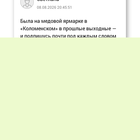
08.08.2026 20:45:51
Была на медовой ярмарке в
«Коломенском» в прошлые выходные —
и подпишусь почти под каждым словом
в статье, ос
Еще
Previous
Next
«Мир пчеловодства» © 2012 - 2026.
При цитировании материалов гиперссылка
на apiworld.ru обязательна.