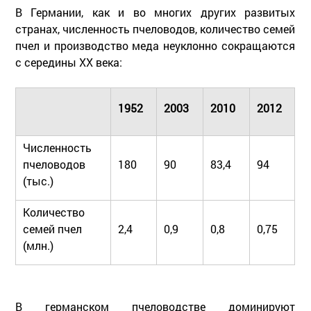
В Германии, как и во многих других развитых
странах, численность пчеловодов, количество семей
пчел и производство меда неуклонно сокращаются
с середины ХХ века:
1952
2003
2010
2012
Численность
пчеловодов
180
90
83,4
94
(тыс.)
Количество
семей пчел
2,4
0,9
0,8
0,75
(млн.)
В германском пчеловодстве доминируют