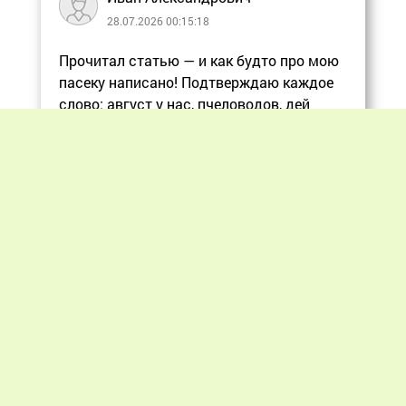
28.07.2026 00:15:18
Прочитал статью — и как будто про мою
пасеку написано! Подтверждаю каждое
слово: август у нас, пчеловодов, дей
Еще
Previous
Next
«Мир пчеловодства» © 2012 - 2026.
При цитировании материалов гиперссылка
на apiworld.ru обязательна.