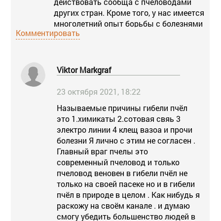
действовать сообща с пчеловодами
других стран. Кроме того, у нас имеется
многолетний опыт борьбы с болезнями
Комментировать
пчел.Впервые проведены в
Европейской части России
масштабные исследования на основе
молекулярно-генетического анализа
Viktor Markgraf
проб пчел методом ПЦР на наличие в
пчелиных семьях следующих
23 октября 2021, 18:22
патогенных вирусов ; вирус
Называемые причины гибели пчёл
деформации крыла (DWV), вирус
это 1.химикаты 2.сотовая свяь 3
мешотчатого расплода (SBV), вирус
электро линии 4 клещ вазоа и прочи
черных маточников (BQCV), кашмир
болезни Я лично с этим не согласен .
вирус (KBV), израильский вирус острого
Главный враг пчелы это
паралича (IAPV) и вирус острого
современный пчеловод и только
паралича (ABPV). Определено наличие
пчеловод веновен в гибели пчёл не
клеща варроа в тех же семьях. Дано
только на своей пасеке но и в гибели
определение массовой гибели пчел
пчёл в природе в целом . Как нибудь я
(массовая бессимптомная гибель пчел,
раскожу на своём канале . и думаю
слет пчел, коллапс пчелиных семей,
смогу убедить большенство людей в
английский – colony collapse disorder,