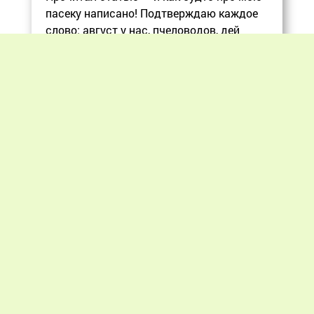
пасеку написано! Подтверждаю каждое
слово: август у нас, пчеловодов, дей
Еще
Previous
Next
«Мир пчеловодства» © 2012 - 2026.
При цитировании материалов гиперссылка
на apiworld.ru обязательна.
Все замечания, пожелания и предложения
присылайте на: info@apiworld.ru.