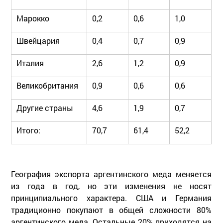
Марокко
0,2
0,6
1,0
Швейцария
0,4
0,7
0,9
Италия
2,6
1,2
0,9
Великобритания
0,9
0,6
0,6
Другие страны
4,6
1,9
0,7
Итого:
70,7
61,4
52,2
География экспорта аргентинского меда меняется
из года в год, но эти изменения не носят
принципиального характера. США и Германия
традиционно покупают в общей сложности 80%
аргентинского меда. Остальные 20% приходятся на