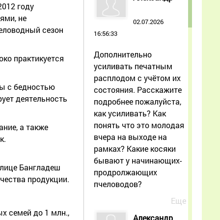
2012 году
ями, не
02.07.2026
человодный сезон
16:56:33
Дополнительно
око практикуется
усиливать печатным
расплодом с учётом их
бы с бедностью
состояния. Расскажите
рует деятельность
подробнее пожалуйста,
как усиливать? Как
понять что это молодая
ние, а также
вчера на выходе на
к.
рамках? Какие косяки
бывают у начинающих-
толице Бангладеш
продролжающих
чества продукции.
пчеловодов?
Еще
 семей до 1 млн.,
Александр