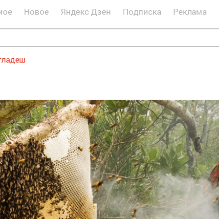
мое
Новое
Яндекс Дзен
Подписка
Реклама
гладеш