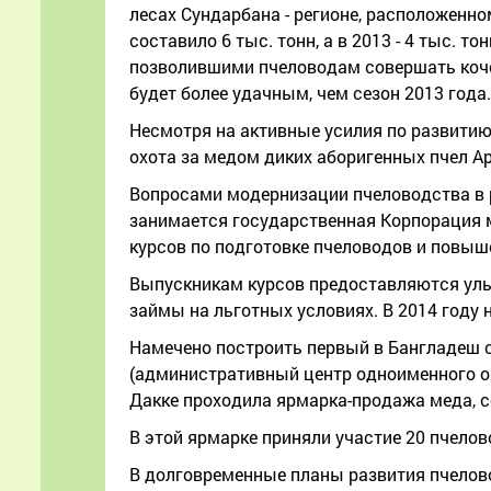
лесах Сундарбана - регионе, расположенно
составило 6 тыс. тонн, а в 2013 - 4 тыс.
позволившими пчеловодам совершать коче
будет более удачным, чем сезон 2013 года.
Несмотря на активные усилия по развитию
охота за медом диких аборигенных пчел Apis 
Вопросами модернизации пчеловодства в 
занимается государственная Корпорация м
курсов по подготовке пчеловодов и повыш
Выпускникам курсов предоставляются ульи
займы на льготных условиях. В 2014 году н
Намечено построить первый в Бангладеш с
(административный центр одноименного окр
Дакке проходила ярмарка-продажа меда, с
В этой ярмарке приняли участие 20 пчело
В долговременные планы развития пчелово