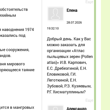
Еще
 обстоятельств
Елена
тихийным
28.07.2026
19:32:10
я наводнения 1974
оказались под
Добрый день. Как у Вас
можно заказать для
ные сооружения,
организации «Атлас
андов.
пыльцевых зерен (Pollen
atlas)» И.В. Карпович,
овня мирового
Е.С. Дребезгиной, Е.Н.
коряющееся таяние
Еловиковой, Г.И.
Леготкиной, Е.Н.
Зубовой, Р.З. Кузяевым,
Р.Г. Хисматуллиным?
Еще
одится в мангровых
Александр