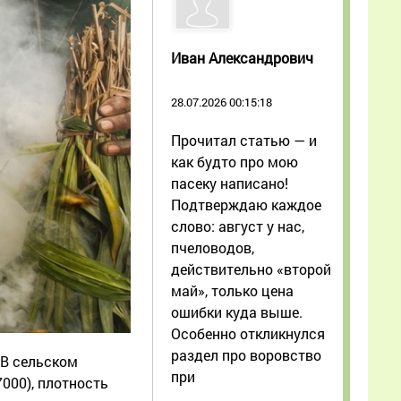
Иван Александрович
28.07.2026 00:15:18
Прочитал статью — и
как будто про мою
пасеку написано!
Подтверждаю каждое
слово: август у нас,
пчеловодов,
действительно «второй
май», только цена
ошибки куда выше.
Особенно откликнулся
раздел про воровство
. В сельском
при
7000), плотность