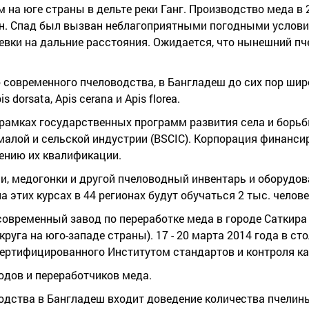
м на юге страны в дельте реки Ганг. Производство меда в 
 тонн. Спад был вызван неблагоприятными погодными услови
вки на дальние расстояния. Ожидается, что нынешний п
 современного пчеловодства, в Бангладеш до сих пор шир
dorsata, Apis cerana и Apis florea.
рамках государственных программ развития села и борь
алой и сельской индустрии (BSCIC). Корпорация финанси
ению их квалификации.
, медогонки и другой пчеловодный инвентарь и оборудова
а этих курсах в 44 регионах будут обучаться 2 тыс. челове
овременный завод по переработке меда в городе Саткира
уга на юго-западе страны). 17 - 20 марта 2014 года в с
ертифицированного Институтом стандартов и контроля ка
водов и переработчиков меда.
дства в Бангладеш входит доведение количества пчелиных