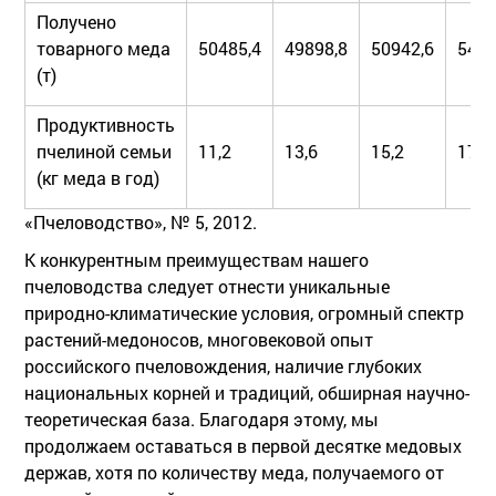
Получено
товарного меда
50485,4
49898,8
50942,6
5461
(т)
Продуктивность
пчелиной семьи
11,2
13,6
15,2
17,3
(кг меда в год)
«Пчеловодство», № 5, 2012.
К конкурентным преимуществам нашего
пчеловодства следует отнести уникальные
природно-климатические условия, огромный спектр
растений-медоносов, многовековой опыт
российского пчеловождения, наличие глубоких
национальных корней и традиций, обширная научно-
теоретическая база. Благодаря этому, мы
продолжаем оставаться в первой десятке медовых
держав, хотя по количеству меда, получаемого от