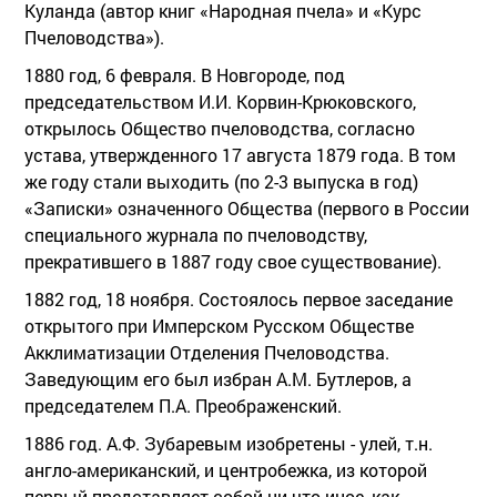
Куланда (автор книг «Народная пчела» и «Курс
Пчеловодства»).
1880 год, 6 февраля. В Новгороде, под
председательством И.И. Корвин-Крюковского,
открылось Общество пчеловодства, согласно
устава, утвержденного 17 августа 1879 года. В том
же году стали выходить (по 2-3 выпуска в год)
«Записки» означенного Общества (первого в России
специального журнала по пчеловодству,
прекратившего в 1887 году свое существование).
1882 год, 18 ноября. Состоялось первое заседание
открытого при Имперском Русском Обществе
Акклиматизации Отделения Пчеловодства.
Заведующим его был избран А.М. Бутлеров, а
председателем П.А. Преображенский.
1886 год. А.Ф. Зубаревым изобретены - улей, т.н.
англо-американский, и центробежка, из которой
первый представляет собой ни что иное, как