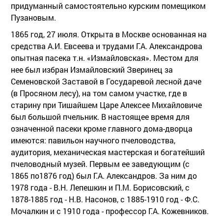
придуманный самостоятельно курским помещиком
Пузановым.
1865 год, 27 июля. Открыта в Москве основанная на
средства А.И. Евсеева и трудами Г.А. Александрова
опытная пасека т.н. «Измайловская». Местом для
нее был избран Измайловский Зверинец за
Семеновской Заставой в Государевой лесной даче
(в Просяном лесу), на том самом участке, где в
старину при Тишайшем Царе Алексее Михайловиче
был большой пчельник. В настоящее время для
означенной пасеки кроме главного дома-дворца
имеются: павильон научного пчеловодства,
аудитория, механическая мастерская и богатейший
пчеловодный музей. Первым ее заведующим (с
1865 по1876 год) был Г.А. Александров. За ним до
1978 года - В.Н. Лепешкин и П.М. Борисовский, с
1878-1885 год - Н.В. Насонов, с 1885-1910 год - Ф.С.
Мочалкин и с 1910 года - профессор Г.А. Кожевников.