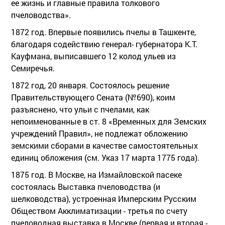
ее жизнь и главные правила толкового
пчеловодства».
1872 год. Впервые появились пчелы в Ташкенте,
благодаря содействию генерал- губернатора К.Т.
Кауфмана, выписавшего 12 колод ульев из
Семиречья.
1872 год, 20 января. Состоялось решение
Правительствующего Сената (№690), коим
разъяснено, что ульи с пчелами, как
непоименованные в ст. 8 «Временных для Земских
учреждений Правил», не подлежат обложению
земскими сборами в качестве самостоятельных
единиц обложения (см. Указ 17 марта 1775 года).
1875 год. В Москве, на Измайловской пасеке
состоялась Выставка пчеловодства (и
шелководства), устроенная Имперским Русским
Обществом Акклиматизации - третья по счету
пчеловодная выставка в Москве (первая и вторая -