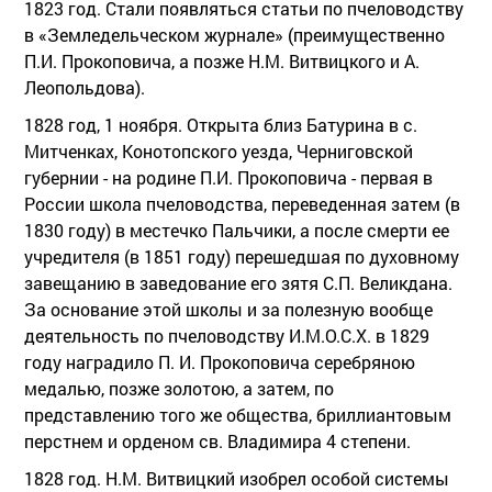
1823 год. Стали появляться статьи по пчеловодству
в «Земледельческом журнале» (преимущественно
П.И. Прокоповича, а позже Н.М. Витвицкого и А.
Леопольдова).
1828 год, 1 ноября. Открыта близ Батурина в с.
Митченках, Конотопского уезда, Черниговской
губернии - на родине П.И. Прокоповича - первая в
России школа пчеловодства, переведенная затем (в
1830 году) в местечко Пальчики, а после смерти ее
учредителя (в 1851 году) перешедшая по духовному
завещанию в заведование его зятя С.П. Великдана.
За основание этой школы и за полезную вообще
деятельность по пчеловодству И.М.О.С.Х. в 1829
году наградило П. И. Прокоповича серебряною
медалью, позже золотою, а затем, по
представлению того же общества, бриллиантовым
перстнем и орденом св. Владимира 4 степени.
1828 год. Н.М. Витвицкий изобрел особой системы